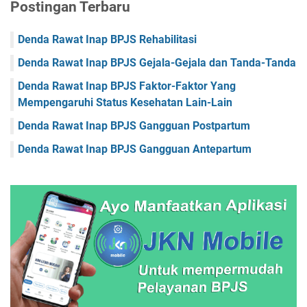
Postingan Terbaru
Faskes Nusa Tenggara Barat
Faskes Nusa Tenggara Timur
Faskes Papua
Faskes Papua Barat
Denda Rawat Inap BPJS Rehabilitasi
Faskes Papua Barat Daya
Faskes Papua Pegunungan
Denda Rawat Inap BPJS Gejala-Gejala dan Tanda-Tanda
Faskes Papua Selatan
Faskes Papua Tengah
Denda Rawat Inap BPJS Faktor-Faktor Yang
Mempengaruhi Status Kesehatan Lain-Lain
Faskes Riau
Faskes Sulawesi Barat
Denda Rawat Inap BPJS Gangguan Postpartum
Faskes Sulawesi Selatan
Faskes Sulawesi Tengah
Denda Rawat Inap BPJS Gangguan Antepartum
Faskes Sulawesi Tenggara
Faskes Sulawesi Utara
Faskes Sumatera Barat
Faskes Sumatera Selatan
Faskes Sumatera Utara
Faskes Yogyakarta