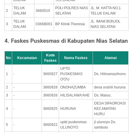
TELUK
POLI POLRES NIAS
JL. M. HATTA NO.1
2
3660010
DALAM
SELATAN
TELUK DALAM
TELUK
JL. IMAM BONJOL
3
0366B001
BP Klinik Theresia
DALAM
NIAS SELATAN
4. Faskes Puskesmas di Kabupaten Nias Selatan
Kode
No
Kecamatan
Nama Faskes
Alamat
Faskes
UPTD
1
-
3660927
PUSKESMAS
Ds. Hilinamazihono
O'O'U
2
-
3660928
ONOHAZUMBA
desa orahili huruna
3
-
3660926
HILISALAWA'AHE
Ds. Maluo,
DESA SIFAOROASI
4
-
3660925
HURUNA
KECAMATAN
HURU
uptd puskesmas
jl ulunoyo Ds.
5
-
3660922
ULUNOYO
sambulu