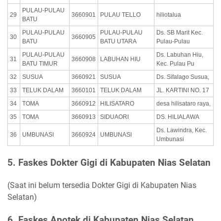
PULAU-PULAU
29
3660901
PULAU TELLO
hiliotalua
BATU
PULAU-PULAU
PULAU-PULAU
Ds. SB Marit Kec.
30
3660905
BATU
BATU UTARA
Pulau-Pulau
PULAU-PULAU
Ds. Labuhan Hiu,
31
3660908
LABUHAN HIU
BATU TIMUR
Kec. Pulau Pu
32
SUSUA
3660921
SUSUA
Ds. Sifalago Susua,
33
TELUK DALAM
3660101
TELUK DALAM
JL. KARTINI NO. 17
34
TOMA
3660912
HILISATARO
desa hilisataro raya,
35
TOMA
3660913
SIDUAORI
DS. HILIALAWA
Ds. Lawindra, Kec.
36
UMBUNASI
3660924
UMBUNASI
Umbunasi
5. Faskes Dokter Gigi di Kabupaten Nias Selatan
(Saat ini belum tersedia Dokter Gigi di Kabupaten Nias
Selatan)
6. Faskes Apotek di Kabupaten Nias Selatan