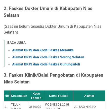
2. Faskes Dokter Umum di Kabupaten Nias
Selatan
(Saat ini belum tersedia Dokter Umum di Kabupaten Nias
Selatan)
BACA JUGA
Alamat BPJS dan Kode Faskes Merauke
Alamat BPJS dan Kode Faskes Sorong Selatan
Alamat BPJS dan Kode Faskes Gunungsitoli
3. Faskes Klinik/Balai Pengobatan di Kabupaten
Nias Selatan
Kode
No
Kecamatan
Nama Faskes
Alamat
Faskes
TELUK
POSKES 01.10.08
1
3660009
JL. SAO NI GEO
DALAM
TLK DALAM