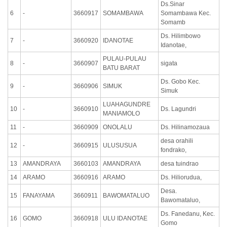
Ds.Sinar
6
-
3660917
SOMAMBAWA
Somambawa Kec.
Somamb
Ds. Hilimbowo
7
-
3660920
IDANOTAE
Idanotae,
PULAU-PULAU
8
-
3660907
sigata
BATU BARAT
Ds. Gobo Kec.
9
-
3660906
SIMUK
Simuk
LUAHAGUNDRE
10
-
3660910
Ds. Lagundri
MANIAMOLO
11
-
3660909
ONOLALU
Ds. Hilinamozaua
desa orahili
12
-
3660915
ULUSUSUA
fondrako,
13
AMANDRAYA
3660103
AMANDRAYA
desa tuindrao
14
ARAMO
3660916
ARAMO
Ds. Hiliorudua,
Desa.
15
FANAYAMA
3660911
BAWOMATALUO
Bawomataluo,
Ds. Fanedanu, Kec.
16
GOMO
3660918
ULU IDANOTAE
Gomo