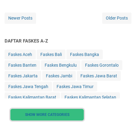
Newer Posts
Older Posts
DAFTAR FASKES A-Z
Faskes Aceh
Faskes Bali
Faskes Bangka
Faskes Banten
Faskes Bengkulu
Faskes Gorontalo
Faskes Jakarta
Faskes Jambi
Faskes Jawa Barat
Faskes Jawa Tengah
Faskes Jawa Timur
Faskes Kalimantan Barat
Faskes Kalimantan Selatan
Faskes Kalimantan Tengah
Faskes Kalimantan Timur
SHOW MORE CATEGORIES
Faskes Kalimantan Utara
Faskes Kepulauan Riau
Faskes Lampung
Faskes Maluku
Faskes Maluku Utara