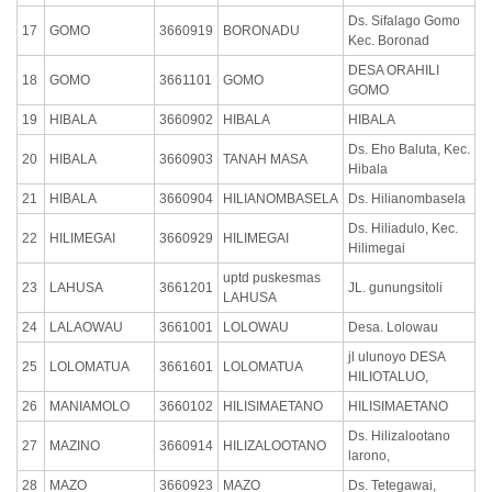
Ds. Sifalago Gomo
17
GOMO
3660919
BORONADU
Kec. Boronad
DESA ORAHILI
18
GOMO
3661101
GOMO
GOMO
19
HIBALA
3660902
HIBALA
HIBALA
Ds. Eho Baluta, Kec.
20
HIBALA
3660903
TANAH MASA
Hibala
21
HIBALA
3660904
HILIANOMBASELA
Ds. Hilianombasela
Ds. Hiliadulo, Kec.
22
HILIMEGAI
3660929
HILIMEGAI
Hilimegai
uptd puskesmas
23
LAHUSA
3661201
JL. gunungsitoli
LAHUSA
24
LALAOWAU
3661001
LOLOWAU
Desa. Lolowau
jl ulunoyo DESA
25
LOLOMATUA
3661601
LOLOMATUA
HILIOTALUO,
26
MANIAMOLO
3660102
HILISIMAETANO
HILISIMAETANO
Ds. Hilizalootano
27
MAZINO
3660914
HILIZALOOTANO
larono,
28
MAZO
3660923
MAZO
Ds. Tetegawai,