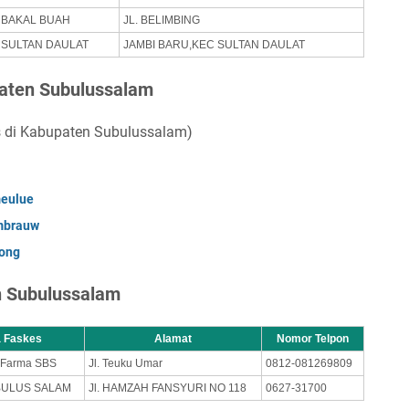
BAKAL BUAH
JL. BELIMBING
SULTAN DAULAT
JAMBI BARU,KEC SULTAN DAULAT
paten Subulussalam
us di Kabupaten Subulussalam)
meulue
mbrauw
rong
n Subulussalam
 Faskes
Alamat
Nomor Telpon
 Farma SBS
Jl. Teuku Umar
0812-081269809
BULUS SALAM
Jl. HAMZAH FANSYURI NO 118
0627-31700