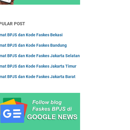
askes Sulawesi Barat
askes Sulawesi Selatan
PULAR POST
askes Sulawesi Tengah
askes Sulawesi Tenggara
mat BPJS dan Kode Faskes Bekasi
askes Sulawesi Utara
mat BPJS dan Kode Faskes Bandung
askes Sumatera Barat
mat BPJS dan Kode Faskes Jakarta Selatan
askes Sumatera Selatan
mat BPJS dan Kode Faskes Jakarta Timur
askes Sumatera Utara
mat BPJS dan Kode Faskes Jakarta Barat
askes Yogyakarta