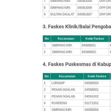
7
SIMPANG KIRI
0458U004
DPP DR
8
SIMPANG KIRI
0458U008
DPP DR
9
SULTAN DAULAT
0458U007
DPP DR
3. Faskes Klinik/Balai Pengob
No
Kecamatan
Kode Faskes
1
SIMPANG KIRI
0458B001
2
SIMPANG KIRI
0458B002
4. Faskes Puskesmas di Kabu
No
Kecamatan
Kode Faskes
1
LONGKIP
04580003
2
PENAN GGALAN
04580001
3
PENAN GGALAN
04581002
4
RUNDENG
01171202
5
SIMPANG KIRI
04580004