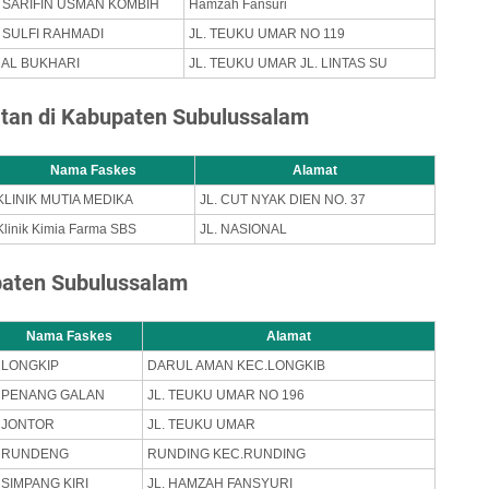
 SARIFIN USMAN KOMBIH
Hamzah Fansuri
 SULFI RAHMADI
JL. TEUKU UMAR NO 119
 AL BUKHARI
JL. TEUKU UMAR JL. LINTAS SU
atan di Kabupaten Subulussalam
Nama Faskes
Alamat
KLINIK MUTIA MEDIKA
JL. CUT NYAK DIEN NO. 37
Klinik Kimia Farma SBS
JL. NASIONAL
paten Subulussalam
Nama Faskes
Alamat
LONGKIP
DARUL AMAN KEC.LONGKIB
PENANG GALAN
JL. TEUKU UMAR NO 196
JONTOR
JL. TEUKU UMAR
RUNDENG
RUNDING KEC.RUNDING
SIMPANG KIRI
JL. HAMZAH FANSYURI