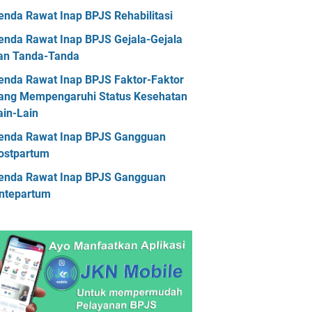
askes Kalimantan Tengah
enda Rawat Inap BPJS Rehabilitasi
askes Kalimantan Timur
enda Rawat Inap BPJS Gejala-Gejala
askes Kalimantan Utara
an Tanda-Tanda
askes Kepulauan Riau
enda Rawat Inap BPJS Faktor-Faktor
ang Mempengaruhi Status Kesehatan
askes Lampung
Faskes Maluku
ain-Lain
askes Maluku Utara
enda Rawat Inap BPJS Gangguan
askes Nusa Tenggara Barat
ostpartum
askes Nusa Tenggara Timur
enda Rawat Inap BPJS Gangguan
ntepartum
askes Papua
Faskes Papua Barat
askes Papua Barat Daya
askes Papua Pegunungan
askes Papua Selatan
askes Papua Tengah
Faskes Riau