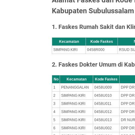
Kabupaten Subulussalam
1. Faskes Rumah Sakit dan Kl
Kecamatan
Kode Faskes
SIMPANG KIRI
0458R000
RSUD S
2. Faskes Dokter Umum di Ka
No
Kecamatan
Kode Faskes
1
PENANGGALAN
0458U009
DPP D
2
SIMPANG KIRI
0458U010
DPP DR
3
SIMPANG KIRI
0458U011
DPP DR
4
SIMPANG KIRI
0458U012
DPP DR
5
SIMPANG KIRI
0458U013
DR NUR
6
SIMPANG KIRI
0458U002
DPP DR