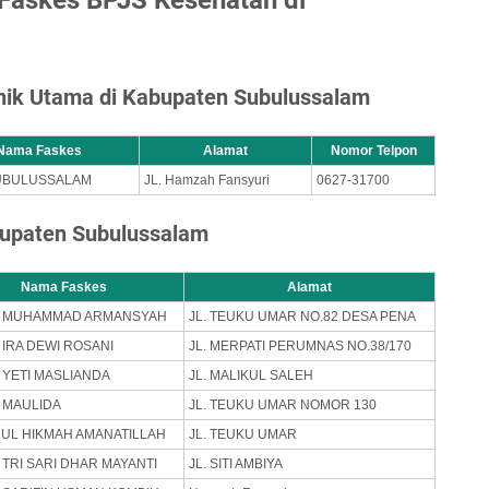
inik Utama di Kabupaten Subulussalam
Nama Faskes
Alamat
Nomor Telpon
UBULUSSALAM
JL. Hamzah Fansyuri
0627-31700
bupaten Subulussalam
Nama Faskes
Alamat
R MUHAMMAD ARMANSYAH
JL. TEUKU UMAR NO.82 DESA PENA
 IRA DEWI ROSANI
JL. MERPATI PERUMNAS NO.38/170
 YETI MASLIANDA
JL. MALIKUL SALEH
 MAULIDA
JL. TEUKU UMAR NOMOR 130
UL HIKMAH AMANATILLAH
JL. TEUKU UMAR
 TRI SARI DHAR MAYANTI
JL. SITI AMBIYA