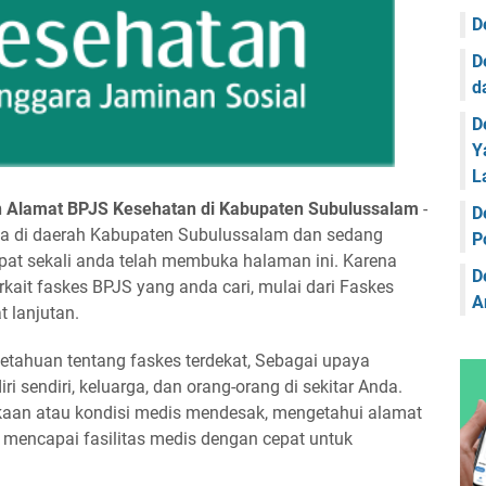
F
D
F
D
F
d
F
D
Y
F
L
F
 Alamat BPJS Kesehatan di Kabupaten Subulussalam
-
D
ada di daerah Kabupaten Subulussalam dan sedang
F
P
epat sekali anda telah membuka halaman ini. Karena
F
D
erkait faskes BPJS yang anda cari, mulai dari Faskes
A
F
t lanjutan.
F
etahuan tentang faskes terdekat, Sebagai upaya
 sendiri, keluarga, dan orang-orang di sekitar Anda.
F
akaan atau kondisi medis mendesak, mengetahui alamat
F
mencapai fasilitas medis dengan cepat untuk
F