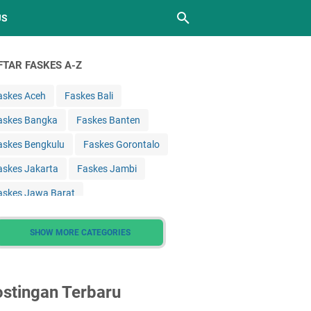
JS
FTAR FASKES A-Z
askes Aceh
Faskes Bali
askes Bangka
Faskes Banten
askes Bengkulu
Faskes Gorontalo
askes Jakarta
Faskes Jambi
askes Jawa Barat
askes Jawa Tengah
SHOW MORE CATEGORIES
askes Jawa Timur
askes Kalimantan Barat
stingan Terbaru
askes Kalimantan Selatan