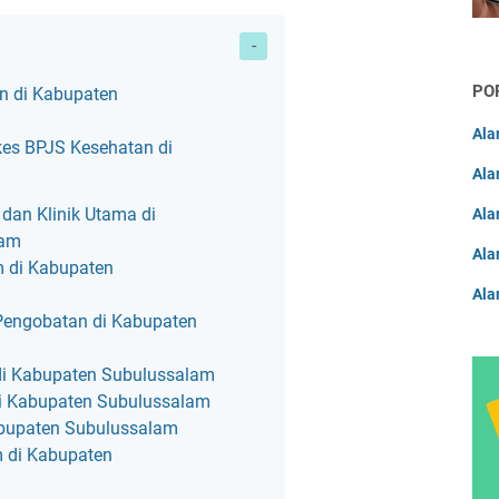
F
F
PO
F
n di Kabupaten
F
Ala
es BPJS Kesehatan di
F
Ala
F
dan Klinik Utama di
Ala
lam
F
Ala
m di Kabupaten
F
Ala
 Pengobatan di Kabupaten
F
di Kabupaten Subulussalam
 di Kabupaten Subulussalam
abupaten Subulussalam
m di Kabupaten