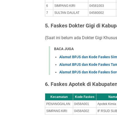
6
SIMPANG KIRI
04581003
7
SULTAN DAULAT
04580002
5. Faskes Dokter Gigi di Kabu
(Saat ini belum ada Dokter Gigi Khus
BACA JUGA
Alamat BPJS dan Kode Faskes Si
Alamat BPJS dan Kode Faskes Ta
Alamat BPJS dan Kode Faskes So
6. Faskes Apotek di Kabupate
Kecamatan
Kode Faskes
Nama
PENANGGALAN
0458A001
Apotek Kimia
SIMPANG KIRI
0458A002
IF RSUD SU