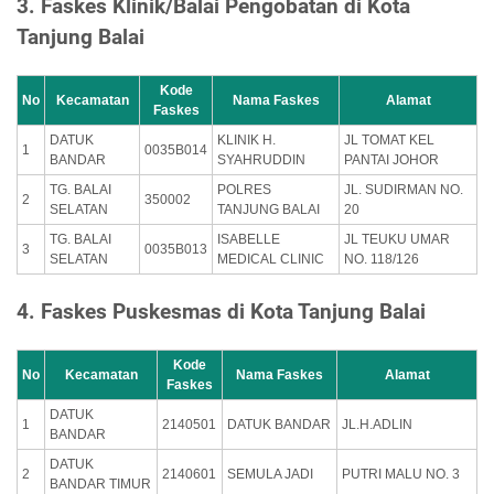
3. Faskes Klinik/Balai Pengobatan di Kota
Tanjung Balai
Kode
No
Kecamatan
Nama Faskes
Alamat
Faskes
DATUK
KLINIK H.
JL TOMAT KEL
1
0035B014
BANDAR
SYAHRUDDIN
PANTAI JOHOR
TG. BALAI
POLRES
JL. SUDIRMAN NO.
2
350002
SELATAN
TANJUNG BALAI
20
TG. BALAI
ISABELLE
JL TEUKU UMAR
3
0035B013
SELATAN
MEDICAL CLINIC
NO. 118/126
4. Faskes Puskesmas di Kota Tanjung Balai
Kode
No
Kecamatan
Nama Faskes
Alamat
Faskes
DATUK
1
2140501
DATUK BANDAR
JL.H.ADLIN
BANDAR
DATUK
2
2140601
SEMULA JADI
PUTRI MALU NO. 3
BANDAR TIMUR