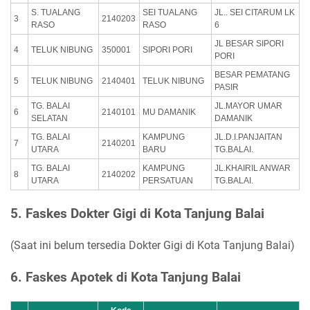
S. TUALANG
SEI TUALANG
JL.. SEI CITARUM LK
3
2140203
RASO
RASO
6
JL BESAR SIPORI
4
TELUK NIBUNG
350001
SIPORI PORI
PORI
BESAR PEMATANG
5
TELUK NIBUNG
2140401
TELUK NIBUNG
PASIR
TG. BALAI
JL.MAYOR UMAR
6
2140101
MU DAMANIK
SELATAN
DAMANIK
TG. BALAI
KAMPUNG
JL.D.I.PANJAITAN
7
2140201
UTARA
BARU
TG.BALAI.
TG. BALAI
KAMPUNG
JL.KHAIRIL ANWAR
8
2140202
UTARA
PERSATUAN
TG.BALAI.
5. Faskes Dokter Gigi di Kota Tanjung Balai
(Saat ini belum tersedia Dokter Gigi di Kota Tanjung Balai)
6. Faskes Apotek di Kota Tanjung Balai