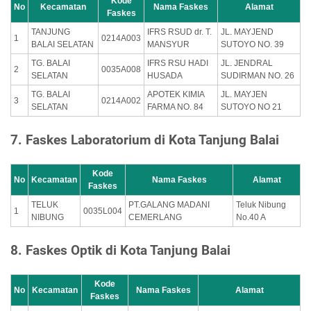
Kode
No
Kecamatan
Nama Faskes
Alamat
Faskes
TANJUNG
IFRS RSUD dr. T.
JL. MAYJEND
1
0214A003
BALAI SELATAN
MANSYUR
SUTOYO NO. 39
TG. BALAI
IFRS RSU HADI
JL. JENDRAL
2
0035A008
SELATAN
HUSADA
SUDIRMAN NO. 26
TG. BALAI
APOTEK KIMIA
JL. MAYJEN
3
0214A002
SELATAN
FARMA NO. 84
SUTOYO NO 21
7. Faskes Laboratorium di Kota Tanjung Balai
Kode
No
Kecamatan
Nama Faskes
Alamat
Faskes
TELUK
PT.GALANG MADANI
Teluk Nibung
1
0035L004
NIBUNG
CEMERLANG
No.40 A
8. Faskes Optik di Kota Tanjung Balai
Kode
No
Kecamatan
Nama Faskes
Alamat
Faskes