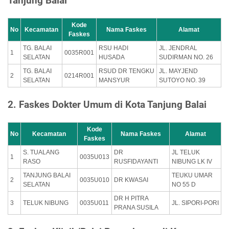
Tanjung Balai
Kode
No
Kecamatan
Nama Faskes
Alamat
Faskes
TG. BALAI
RSU HADI
JL. JENDRAL
1
0035R001
SELATAN
HUSADA
SUDIRMAN NO. 26
TG. BALAI
RSUD DR TENGKU
JL. MAYJEND
2
0214R001
SELATAN
MANSYUR
SUTOYO NO. 39
2. Faskes Dokter Umum di Kota Tanjung Balai
Kode
No
Kecamatan
Nama Faskes
Alamat
Faskes
S. TUALANG
DR
JL TELUK
1
0035U013
RASO
RUSFIDAYANTI
NIBUNG LK IV
TANJUNG BALAI
TEUKU UMAR
2
0035U010
DR KWASAI
SELATAN
NO 55 D
DR H PITRA
3
TELUK NIBUNG
0035U011
JL. SIPORI-PORI
PRANA SUSILA