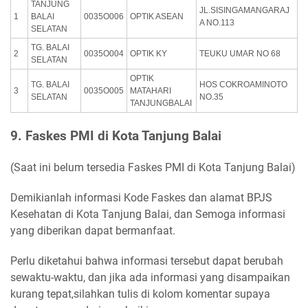
TANJUNG
JL.SISINGAMANGARAJ
1
BALAI
0035O006
OPTIK ASEAN
A NO.113
SELATAN
TG. BALAI
2
0035O004
OPTIK KY
TEUKU UMAR NO 68
SELATAN
OPTIK
TG. BALAI
HOS COKROAMINOTO
3
0035O005
MATAHARI
SELATAN
NO.35
TANJUNGBALAI
9. Faskes PMI di Kota Tanjung Balai
(Saat ini belum tersedia Faskes PMI di Kota Tanjung Balai)
Demikianlah informasi Kode Faskes dan alamat BPJS
Kesehatan di Kota Tanjung Balai, dan Semoga informasi
yang diberikan dapat bermanfaat.
Perlu diketahui bahwa informasi tersebut dapat berubah
sewaktu-waktu, dan jika ada informasi yang disampaikan
kurang tepat,silahkan tulis di kolom komentar supaya