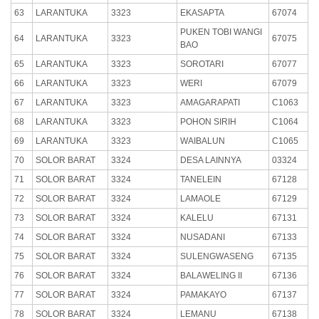
63
LARANTUKA
3323
EKASAPTA
67074
PUKEN TOBI WANGI
64
LARANTUKA
3323
67075
BAO
65
LARANTUKA
3323
SOROTARI
67077
66
LARANTUKA
3323
WERI
67079
67
LARANTUKA
3323
AMAGARAPATI
C1063
68
LARANTUKA
3323
POHON SIRIH
C1064
69
LARANTUKA
3323
WAIBALUN
C1065
70
SOLOR BARAT
3324
DESA LAINNYA
03324
71
SOLOR BARAT
3324
TANELEIN
67128
72
SOLOR BARAT
3324
LAMAOLE
67129
73
SOLOR BARAT
3324
KALELU
67131
74
SOLOR BARAT
3324
NUSADANI
67133
75
SOLOR BARAT
3324
SULENGWASENG
67135
76
SOLOR BARAT
3324
BALAWELING II
67136
77
SOLOR BARAT
3324
PAMAKAYO
67137
78
SOLOR BARAT
3324
LEMANU
67138