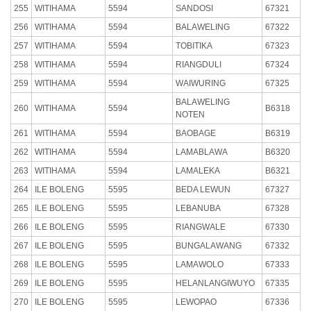
255
WITIHAMA
5594
SANDOSI
67321
256
WITIHAMA
5594
BALAWELING
67322
257
WITIHAMA
5594
TOBITIKA
67323
258
WITIHAMA
5594
RIANGDULI
67324
259
WITIHAMA
5594
WAIWURING
67325
BALAWELING
260
WITIHAMA
5594
B6318
NOTEN
261
WITIHAMA
5594
BAOBAGE
B6319
262
WITIHAMA
5594
LAMABLAWA
B6320
263
WITIHAMA
5594
LAMALEKA
B6321
264
ILE BOLENG
5595
BEDA LEWUN
67327
265
ILE BOLENG
5595
LEBANUBA
67328
266
ILE BOLENG
5595
RIANGWALE
67330
267
ILE BOLENG
5595
BUNGALAWANG
67332
268
ILE BOLENG
5595
LAMAWOLO
67333
269
ILE BOLENG
5595
HELANLANGIWUYO
67335
270
ILE BOLENG
5595
LEWOPAO
67336