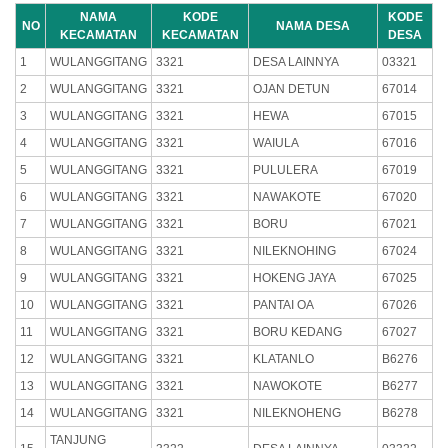
NAMA
KODE
KODE
NO
NAMA DESA
KECAMATAN
KECAMATAN
DESA
1
WULANGGITANG
3321
DESA LAINNYA
03321
2
WULANGGITANG
3321
OJAN DETUN
67014
3
WULANGGITANG
3321
HEWA
67015
4
WULANGGITANG
3321
WAIULA
67016
5
WULANGGITANG
3321
PULULERA
67019
6
WULANGGITANG
3321
NAWAKOTE
67020
7
WULANGGITANG
3321
BORU
67021
8
WULANGGITANG
3321
NILEKNOHING
67024
9
WULANGGITANG
3321
HOKENG JAYA
67025
10
WULANGGITANG
3321
PANTAI OA
67026
11
WULANGGITANG
3321
BORU KEDANG
67027
12
WULANGGITANG
3321
KLATANLO
B6276
13
WULANGGITANG
3321
NAWOKOTE
B6277
14
WULANGGITANG
3321
NILEKNOHENG
B6278
TANJUNG