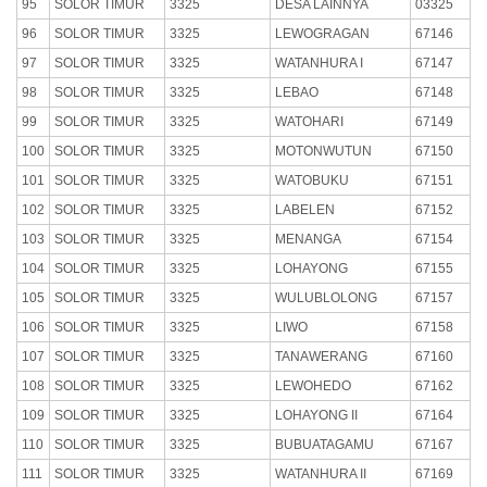
95
SOLOR TIMUR
3325
DESA LAINNYA
03325
96
SOLOR TIMUR
3325
LEWOGRAGAN
67146
97
SOLOR TIMUR
3325
WATANHURA I
67147
98
SOLOR TIMUR
3325
LEBAO
67148
99
SOLOR TIMUR
3325
WATOHARI
67149
100
SOLOR TIMUR
3325
MOTONWUTUN
67150
101
SOLOR TIMUR
3325
WATOBUKU
67151
102
SOLOR TIMUR
3325
LABELEN
67152
103
SOLOR TIMUR
3325
MENANGA
67154
104
SOLOR TIMUR
3325
LOHAYONG
67155
105
SOLOR TIMUR
3325
WULUBLOLONG
67157
106
SOLOR TIMUR
3325
LIWO
67158
107
SOLOR TIMUR
3325
TANAWERANG
67160
108
SOLOR TIMUR
3325
LEWOHEDO
67162
109
SOLOR TIMUR
3325
LOHAYONG II
67164
110
SOLOR TIMUR
3325
BUBUATAGAMU
67167
111
SOLOR TIMUR
3325
WATANHURA II
67169