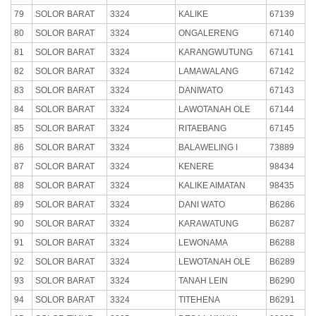
79
SOLOR BARAT
3324
KALIKE
67139
80
SOLOR BARAT
3324
ONGALERENG
67140
81
SOLOR BARAT
3324
KARANGWUTUNG
67141
82
SOLOR BARAT
3324
LAMAWALANG
67142
83
SOLOR BARAT
3324
DANIWATO
67143
84
SOLOR BARAT
3324
LAWOTANAH OLE
67144
85
SOLOR BARAT
3324
RITAEBANG
67145
86
SOLOR BARAT
3324
BALAWELING I
73889
87
SOLOR BARAT
3324
KENERE
98434
88
SOLOR BARAT
3324
KALIKE AIMATAN
98435
89
SOLOR BARAT
3324
DANI WATO
B6286
90
SOLOR BARAT
3324
KARAWATUNG
B6287
91
SOLOR BARAT
3324
LEWONAMA
B6288
92
SOLOR BARAT
3324
LEWOTANAH OLE
B6289
93
SOLOR BARAT
3324
TANAH LEIN
B6290
94
SOLOR BARAT
3324
TITEHENA
B6291