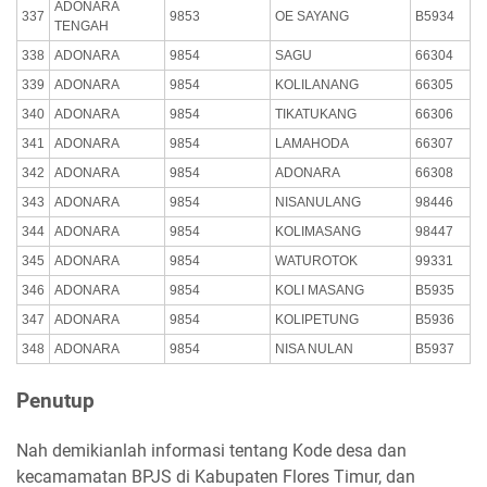
ADONARA
337
9853
OE SAYANG
B5934
TENGAH
338
ADONARA
9854
SAGU
66304
339
ADONARA
9854
KOLILANANG
66305
340
ADONARA
9854
TIKATUKANG
66306
341
ADONARA
9854
LAMAHODA
66307
342
ADONARA
9854
ADONARA
66308
343
ADONARA
9854
NISANULANG
98446
344
ADONARA
9854
KOLIMASANG
98447
345
ADONARA
9854
WATUROTOK
99331
346
ADONARA
9854
KOLI MASANG
B5935
347
ADONARA
9854
KOLIPETUNG
B5936
348
ADONARA
9854
NISA NULAN
B5937
Penutup
Nah demikianlah informasi tentang Kode desa dan
kecamamatan BPJS di Kabupaten Flores Timur, dan