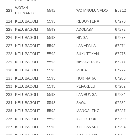
WOTAN
223
5592
WOTANULUMADO
B6312
ULUMANDO
224
KELUBAGOLIT
5593
REDONTENA
67270
225
KELUBAGOLIT
5593
ADOLABA
67272
226
KELUBAGOLIT
5593
HINGA
67273
227
KELUBAGOLIT
5593
LAMAPAHA
67274
228
KELUBAGOLIT
5593
SUKUTOKAN
67275
229
KELUBAGOLIT
5593
NISAKARANG
67277
230
KELUBAGOLIT
5593
MUDA
67279
231
KELUBAGOLIT
5593
HORINARA
67280
232
KELUBAGOLIT
5593
PEPAKELU
67282
233
KELUBAGOLIT
5593
LAMBUNGA
67284
234
KELUBAGOLIT
5593
SAGU
67286
235
KELUBAGOLIT
5593
MANGALENG
67287
236
KELUBAGOLIT
5593
KOLILOLOK
67290
237
KELUBAGOLIT
5593
KOLILANANG
67294