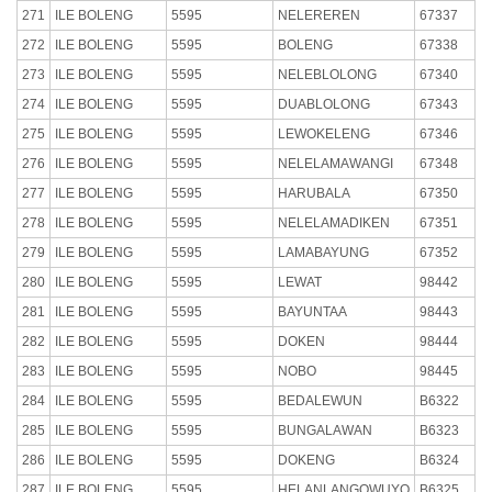
271
ILE BOLENG
5595
NELEREREN
67337
272
ILE BOLENG
5595
BOLENG
67338
273
ILE BOLENG
5595
NELEBLOLONG
67340
274
ILE BOLENG
5595
DUABLOLONG
67343
275
ILE BOLENG
5595
LEWOKELENG
67346
276
ILE BOLENG
5595
NELELAMAWANGI
67348
277
ILE BOLENG
5595
HARUBALA
67350
278
ILE BOLENG
5595
NELELAMADIKEN
67351
279
ILE BOLENG
5595
LAMABAYUNG
67352
280
ILE BOLENG
5595
LEWAT
98442
281
ILE BOLENG
5595
BAYUNTAA
98443
282
ILE BOLENG
5595
DOKEN
98444
283
ILE BOLENG
5595
NOBO
98445
284
ILE BOLENG
5595
BEDALEWUN
B6322
285
ILE BOLENG
5595
BUNGALAWAN
B6323
286
ILE BOLENG
5595
DOKENG
B6324
287
ILE BOLENG
5595
HELANLANGOWUYO
B6325