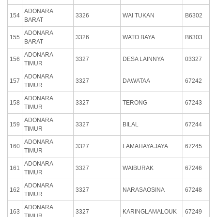
ADONARA
154
3326
WAI TUKAN
B6302
BARAT
ADONARA
155
3326
WATO BAYA
B6303
BARAT
ADONARA
156
3327
DESA LAINNYA
03327
TIMUR
ADONARA
157
3327
DAWATAA
67242
TIMUR
ADONARA
158
3327
TERONG
67243
TIMUR
ADONARA
159
3327
BILAL
67244
TIMUR
ADONARA
160
3327
LAMAHAYA JAYA
67245
TIMUR
ADONARA
161
3327
WAIBURAK
67246
TIMUR
ADONARA
162
3327
NARASAOSINA
67248
TIMUR
ADONARA
163
3327
KARINGLAMALOUK
67249
TIMUR