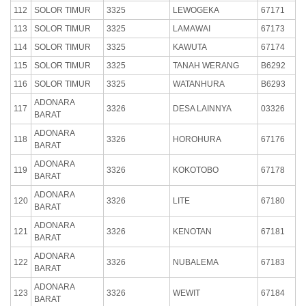
112
SOLOR TIMUR
3325
LEWOGEKA
67171
113
SOLOR TIMUR
3325
LAMAWAI
67173
114
SOLOR TIMUR
3325
KAWUTA
67174
115
SOLOR TIMUR
3325
TANAH WERANG
B6292
116
SOLOR TIMUR
3325
WATANHURA
B6293
ADONARA
117
3326
DESA LAINNYA
03326
BARAT
ADONARA
118
3326
HOROHURA
67176
BARAT
ADONARA
119
3326
KOKOTOBO
67178
BARAT
ADONARA
120
3326
LITE
67180
BARAT
ADONARA
121
3326
KENOTAN
67181
BARAT
ADONARA
122
3326
NUBALEMA
67183
BARAT
ADONARA
123
3326
WEWIT
67184
BARAT