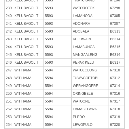
238
KELUBAGOLIT
5593
TIKATUKANG
67296
239
KELUBAGOLIT
5593
WATOROTOK
67298
240
KELUBAGOLIT
5593
LAMAHODA
67305
241
KELUBAGOLIT
5593
ADONARA
67307
242
KELUBAGOLIT
5593
ADOBALA
B6313
243
KELUBAGOLIT
5593
KELUWAIN
B6314
244
KELUBAGOLIT
5593
LAMABUNGA
B6315
245
KELUBAGOLIT
5593
MANGAALENG
B6316
246
KELUBAGOLIT
5593
PEPAK KELU
B6317
247
WITIHAMA
5594
WATOLOLONG
67310
248
WITIHAMA
5594
TUWAGOETOBI
67312
249
WITIHAMA
5594
WERANGGERE
67314
250
WITIHAMA
5594
ORINGBELE
67316
251
WITIHAMA
5594
WATOONE
67317
252
WITIHAMA
5594
LAMABELAWA
67318
253
WITIHAMA
5594
PLEDO
67319
254
WITIHAMA
5594
LEWOPULO
67320