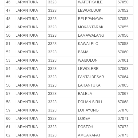
46
LARANTUKA
3323
WATOTIKA ILE
67050
47
LARANTUKA
3323
LEWOKLUOK
67052
48
LARANTUKA
3323
BELEPANAWA
67053
49
LARANTUKA
3323
MOKANTARAK
67055
50
LARANTUKA
3323
LAMAWALANG
67056
51
LARANTUKA
3323
KAWALELO
67058
52
LARANTUKA
3323
BAMA
67060
53
LARANTUKA
3323
WAIBULUN
67061
54
LARANTUKA
3323
LEWOLERE
67063
55
LARANTUKA
3323
PANTAI BESAR
67064
56
LARANTUKA
3323
LARANTUKA
67065
57
LARANTUKA
3323
BALELA
67067
58
LARANTUKA
3323
POHAN SIRIH
67068
59
LARANTUKA
3323
LOHAYONG
67070
60
LARANTUKA
3323
LOKEA
67071
61
LARANTUKA
3323
POSTOH
67072
62
LARANTUKA
3323
AMGARAPATI
67073