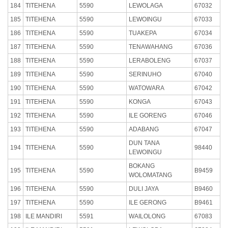
184
TITEHENA
5590
LEWOLAGA
67032
185
TITEHENA
5590
LEWOINGU
67033
186
TITEHENA
5590
TUAKEPA
67034
187
TITEHENA
5590
TENAWAHANG
67036
188
TITEHENA
5590
LERABOLENG
67037
189
TITEHENA
5590
SERINUHO
67040
190
TITEHENA
5590
WATOWARA
67042
191
TITEHENA
5590
KONGA
67043
192
TITEHENA
5590
ILE GORENG
67046
193
TITEHENA
5590
ADABANG
67047
DUN TANA
194
TITEHENA
5590
98440
LEWOINGU
BOKANG
195
TITEHENA
5590
B9459
WOLOMATANG
196
TITEHENA
5590
DULI JAYA
B9460
197
TITEHENA
5590
ILE GERONG
B9461
198
ILE MANDIRI
5591
WAILOLONG
67083