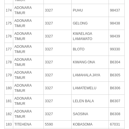
ADONARA
174
3327
PUHU
98437
TIMUR
ADONARA
175
3327
GELONG
98438
TIMUR
ADONARA
KWAELAGA
176
3327
98439
TIMUR
LAMAWATO
ADONARA
177
3327
BLOTO
99330
TIMUR
ADONARA
178
3327
KIWANG ONA
B6304
TIMUR
ADONARA
179
3327
LAMAHALA JAYA
B6305
TIMUR
ADONARA
180
3327
LAMATEWELU
B6306
TIMUR
ADONARA
181
3327
LELEN BALA
B6307
TIMUR
ADONARA
182
3327
SAOSINA
B6308
TIMUR
183
TITEHENA
5590
KOBASOMA
67031