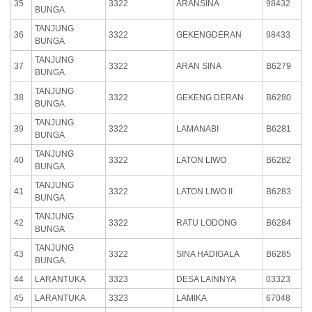
35
3322
ARANSINA
98432
BUNGA
TANJUNG
36
3322
GEKENGDERAN
98433
BUNGA
TANJUNG
37
3322
ARAN SINA
B6279
BUNGA
TANJUNG
38
3322
GEKENG DERAN
B6280
BUNGA
TANJUNG
39
3322
LAMANABI
B6281
BUNGA
TANJUNG
40
3322
LATON LIWO
B6282
BUNGA
TANJUNG
41
3322
LATON LIWO II
B6283
BUNGA
TANJUNG
42
3322
RATU LODONG
B6284
BUNGA
TANJUNG
43
3322
SINA HADIGALA
B6285
BUNGA
44
LARANTUKA
3323
DESA LAINNYA
03323
45
LARANTUKA
3323
LAMIKA
67048