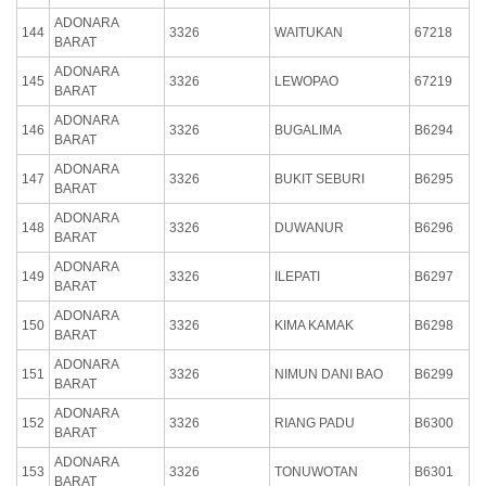
ADONARA
144
3326
WAITUKAN
67218
BARAT
ADONARA
145
3326
LEWOPAO
67219
BARAT
ADONARA
146
3326
BUGALIMA
B6294
BARAT
ADONARA
147
3326
BUKIT SEBURI
B6295
BARAT
ADONARA
148
3326
DUWANUR
B6296
BARAT
ADONARA
149
3326
ILEPATI
B6297
BARAT
ADONARA
150
3326
KIMA KAMAK
B6298
BARAT
ADONARA
151
3326
NIMUN DANI BAO
B6299
BARAT
ADONARA
152
3326
RIANG PADU
B6300
BARAT
ADONARA
153
3326
TONUWOTAN
B6301
BARAT