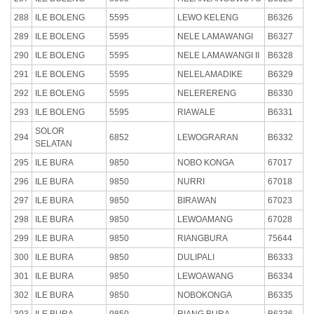
288
ILE BOLENG
5595
LEWO KELENG
B6326
289
ILE BOLENG
5595
NELE LAMAWANGI
B6327
290
ILE BOLENG
5595
NELE LAMAWANGI II
B6328
291
ILE BOLENG
5595
NELELAMADIKE
B6329
292
ILE BOLENG
5595
NELERERENG
B6330
293
ILE BOLENG
5595
RIAWALE
B6331
SOLOR
294
6852
LEWOGRARAN
B6332
SELATAN
295
ILE BURA
9850
NOBO KONGA
67017
296
ILE BURA
9850
NURRI
67018
297
ILE BURA
9850
BIRAWAN
67023
298
ILE BURA
9850
LEWOAMANG
67028
299
ILE BURA
9850
RIANGBURA
75644
300
ILE BURA
9850
DULIPALI
B6333
301
ILE BURA
9850
LEWOAWANG
B6334
302
ILE BURA
9850
NOBOKONGA
B6335
303
ILE BURA
9850
RIANG BURA
B6336