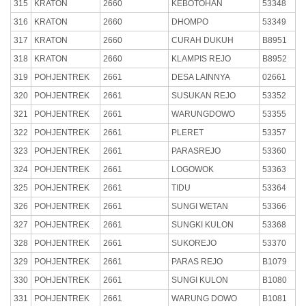
315
KRATON
2660
KEBOTOHAN
53348
316
KRATON
2660
DHOMPO
53349
317
KRATON
2660
CURAH DUKUH
B8951
318
KRATON
2660
KLAMPIS REJO
B8952
319
POHJENTREK
2661
DESA LAINNYA
02661
320
POHJENTREK
2661
SUSUKAN REJO
53352
321
POHJENTREK
2661
WARUNGDOWO
53355
322
POHJENTREK
2661
PLERET
53357
323
POHJENTREK
2661
PARASREJO
53360
324
POHJENTREK
2661
LOGOWOK
53363
325
POHJENTREK
2661
TIDU
53364
326
POHJENTREK
2661
SUNGI WETAN
53366
327
POHJENTREK
2661
SUNGKI KULON
53368
328
POHJENTREK
2661
SUKOREJO
53370
329
POHJENTREK
2661
PARAS REJO
B1079
330
POHJENTREK
2661
SUNGI KULON
B1080
331
POHJENTREK
2661
WARUNG DOWO
B1081