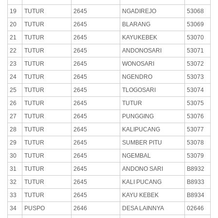
19
TUTUR
2645
NGADIREJO
53068
20
TUTUR
2645
BLARANG
53069
21
TUTUR
2645
KAYUKEBEK
53070
22
TUTUR
2645
ANDONOSARI
53071
23
TUTUR
2645
WONOSARI
53072
24
TUTUR
2645
NGENDRO
53073
25
TUTUR
2645
TLOGOSARI
53074
26
TUTUR
2645
TUTUR
53075
27
TUTUR
2645
PUNGGING
53076
28
TUTUR
2645
KALIPUCANG
53077
29
TUTUR
2645
SUMBER PITU
53078
30
TUTUR
2645
NGEMBAL
53079
31
TUTUR
2645
ANDONO SARI
B8932
32
TUTUR
2645
KALI PUCANG
B8933
33
TUTUR
2645
KAYU KEBEK
B8934
34
PUSPO
2646
DESA LAINNYA
02646