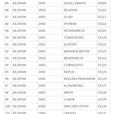
85
KEJAYAN
2650
DESA LAINNYA
02650
86
KEJAYAN
2650
KEJAYAN
53116
87
KEJAYAN
2650
SLADI
53117
88
KEJAYAN
2650
PATIBON
53118
89
KEJAYAN
2650
KETANGIREJO
53119
90
KEJAYAN
2650
TUNDOSURO
53120
91
KEJAYAN
2650
KLINTER
53121
92
KEJAYAN
2650
WANGKALWETAN
53122
93
KEJAYAN
2650
BENERWOJO
53123
94
KEJAYAN
2650
COBANJOYO
53124
95
KEJAYAN
2650
KEPUH
53125
96
KEJAYAN
2650
KEDUNG PENGARON
53126
97
KEJAYAN
2650
KLANGRONG
53127
98
KEJAYAN
2650
WRATI
53128
99
KEJAYAN
2650
LUWUK
53129
100
KEJAYAN
2650
ORO-ORO PUTIH
53130
101
KEJAYAN
2650
LINGGO
53131