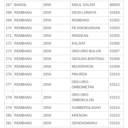
267
BANGIL
2658
KIDUL DALEM
B8950
268
REMBANG
2659
DESA LAINNYA
02659
269
REMBANG
2659
REMBANG
53302
270
REMBANG
2659
PEJANGKUNGAN
53303
271
REMBANG
2659
PANDEAN
53305
272
REMBANG
2659
KALISAT
53306
273
REMBANG
2659
ORO-ORO BULUR
53307
274
REMBANG
2659
GEDUNG BANTENG
53308
275
REMBANG
2659
MOJOPARON
53309
276
REMBANG
2659
PIKUREN
53310
ORO-ORO
277
REMBANG
2659
53312
OMBOWETAN
ORO-ORO
278
REMBANG
2659
53313
OMBOKULON
279
REMBANG
2659
SUMBERGLAGAH
53314
280
REMBANG
2659
KRENGIH
53315
281
REMBANG
2659
GENENGWARU
53316