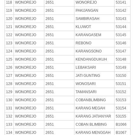
118
WONOREJO
2651
WONOREJO
53141
119
WONOREJO
2651
PAKIJANGAN
53142
120
WONOREJO
2651
SAMBIRASAH
53143
121
WONOREJO
2651
KLUWOT
53144
122
WONOREJO
2651
KARANGASEM
53145
123
WONOREJO
2651
REBONO
53146
124
WONOREJO
2651
KARANGSONO
53147
125
WONOREJO
2651
KENDANGDUKUH
53148
126
WONOREJO
2651
LEBAKSARI
53149
127
WONOREJO
2651
JATI GUNTING
53150
128
WONOREJO
2651
WONOSARI
53151
129
WONOREJO
2651
TAMANSARI
53152
130
WONOREJO
2651
COBANBLIMBING
53153
131
WONOREJO
2651
KARANG MEGAH
53154
132
WONOREJO
2651
KARANG JATIANYAR
53155
133
WONOREJO
2651
COBAN BLIMBING
B1066
134
WONOREJO
2651
KARANG MENGGAH
B1067