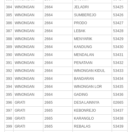
384
WINONGAN
2664
JELADRI
53425
385
WINONGAN
2664
SUMBEREJO
53426
386
WINONGAN
2664
PRODO
53427
387
WINONGAN
2664
LEBAK
53428
388
WINONGAN
2664
MENYARIK
53429
389
WINONGAN
2664
KANDUNG
53430
390
WINONGAN
2664
MENDALAN
53431
391
WINONGAN
2664
PENATAAN
53432
392
WINONGAN
2664
WINONGAN KIDUL
53433
393
WINONGAN
2664
BANDARAN
53434
394
WINONGAN
2664
WINONGAN LOR
53435
395
WINONGAN
2664
GADING
53436
396
GRATI
2665
DESA LAINNYA
02665
397
GRATI
2665
KEBONREJO
53437
398
GRATI
2665
KARANGLO
53438
399
GRATI
2665
REBALAS
53439