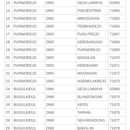
13
PURWOREJO
2965
DESA LAINNYA
02965
14
PURWOREJO
2965
POHJENTREK
71864
15
PURWOREJO
2965
WIROGUNAN
71865
16
PURWOREJO
2965
TEMBOKREJO
71866
17
PURWOREJO
2965
PURUTREJO
71867
18
PURWOREJO
2965
KEBONAGUNG
71868
19
PURWOREJO
2965
PURWOREJO
71869
20
PURWOREJO
2965
BANGILAN
71870
21
PURWOREJO
2965
KEBONSARI
71871
22
PURWOREJO
2965
MAYANGAN
71872
23
PURWOREJO
2965
NGEMPLAKREJO
71873
24
BUGULKIDUL
2966
DESA LAINNYA
02966
25
BUGULKIDUL
2966
BLANDONGAN
71874
26
BUGULKIDUL
2966
KEPEL
71875
27
BUGULKIDUL
2966
TAPAAN
71876
28
BUGULKIDUL
2966
SEKARGADUNG
71877
29
BUGULKIDUL
2966
BAKALAN
71878