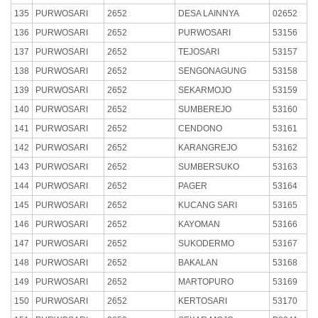
135
PURWOSARI
2652
DESA LAINNYA
02652
136
PURWOSARI
2652
PURWOSARI
53156
137
PURWOSARI
2652
TEJOSARI
53157
138
PURWOSARI
2652
SENGONAGUNG
53158
139
PURWOSARI
2652
SEKARMOJO
53159
140
PURWOSARI
2652
SUMBEREJO
53160
141
PURWOSARI
2652
CENDONO
53161
142
PURWOSARI
2652
KARANGREJO
53162
143
PURWOSARI
2652
SUMBERSUKO
53163
144
PURWOSARI
2652
PAGER
53164
145
PURWOSARI
2652
KUCANG SARI
53165
146
PURWOSARI
2652
KAYOMAN
53166
147
PURWOSARI
2652
SUKODERMO
53167
148
PURWOSARI
2652
BAKALAN
53168
149
PURWOSARI
2652
MARTOPURO
53169
150
PURWOSARI
2652
KERTOSARI
53170