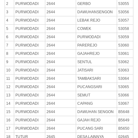
2
PURWODADI
2644
GERBO
53055
3
PURWODADI
2644
DAWUHANSENGON
53056
4
PURWODADI
2644
LEBAK REJO
53057
5
PURWODADI
2644
COWEK
53058
6
PURWODADI
2644
PURWODADI
53059
7
PURWODADI
2644
PAREREJO
53060
8
PURWODADI
2644
GAJAHREJO
53061
9
PURWODADI
2644
SENTUL
53062
10
PURWODADI
2644
JATISARI
53063
11
PURWODADI
2644
TAMBAKSARI
53064
12
PURWODADI
2644
PUCANGSARI
53065
13
PURWODADI
2644
SEMUT
53066
14
PURWODADI
2644
CAPANG
53067
15
PURWODADI
2644
DAWUHAN SENGON
B5648
16
PURWODADI
2644
GAJAH REJO
B5649
17
PURWODADI
2644
PUCANG SARI
B5650
18
TUTUR
2645
DESA LAINNYA
02645