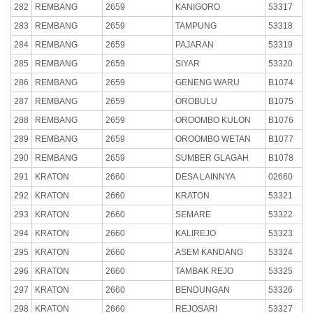
282
REMBANG
2659
KANIGORO
53317
283
REMBANG
2659
TAMPUNG
53318
284
REMBANG
2659
PAJARAN
53319
285
REMBANG
2659
SIYAR
53320
286
REMBANG
2659
GENENG WARU
B1074
287
REMBANG
2659
OROBULU
B1075
288
REMBANG
2659
OROOMBO KULON
B1076
289
REMBANG
2659
OROOMBO WETAN
B1077
290
REMBANG
2659
SUMBER GLAGAH
B1078
291
KRATON
2660
DESA LAINNYA
02660
292
KRATON
2660
KRATON
53321
293
KRATON
2660
SEMARE
53322
294
KRATON
2660
KALIREJO
53323
295
KRATON
2660
ASEM KANDANG
53324
296
KRATON
2660
TAMBAK REJO
53325
297
KRATON
2660
BENDUNGAN
53326
298
KRATON
2660
REJOSARI
53327