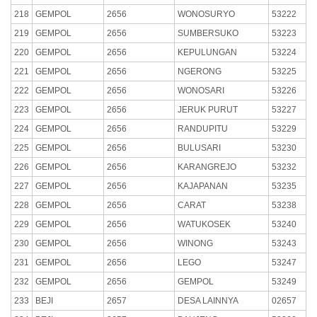
218
GEMPOL
2656
WONOSURYO
53222
219
GEMPOL
2656
SUMBERSUKO
53223
220
GEMPOL
2656
KEPULUNGAN
53224
221
GEMPOL
2656
NGERONG
53225
222
GEMPOL
2656
WONOSARI
53226
223
GEMPOL
2656
JERUK PURUT
53227
224
GEMPOL
2656
RANDUPITU
53229
225
GEMPOL
2656
BULUSARI
53230
226
GEMPOL
2656
KARANGREJO
53232
227
GEMPOL
2656
KAJAPANAN
53235
228
GEMPOL
2656
CARAT
53238
229
GEMPOL
2656
WATUKOSEK
53240
230
GEMPOL
2656
WINONG
53243
231
GEMPOL
2656
LEGO
53247
232
GEMPOL
2656
GEMPOL
53249
233
BEJI
2657
DESA LAINNYA
02657