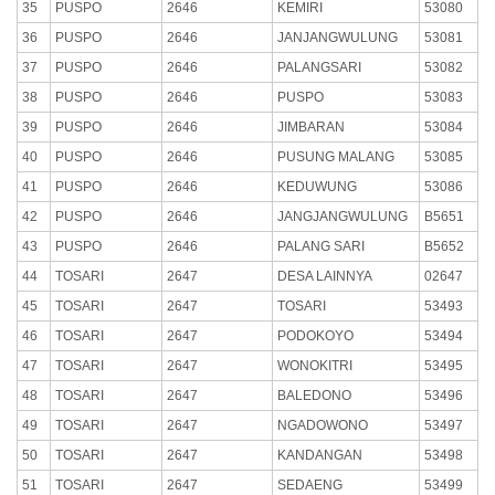
35
PUSPO
2646
KEMIRI
53080
36
PUSPO
2646
JANJANGWULUNG
53081
37
PUSPO
2646
PALANGSARI
53082
38
PUSPO
2646
PUSPO
53083
39
PUSPO
2646
JIMBARAN
53084
40
PUSPO
2646
PUSUNG MALANG
53085
41
PUSPO
2646
KEDUWUNG
53086
42
PUSPO
2646
JANGJANGWULUNG
B5651
43
PUSPO
2646
PALANG SARI
B5652
44
TOSARI
2647
DESA LAINNYA
02647
45
TOSARI
2647
TOSARI
53493
46
TOSARI
2647
PODOKOYO
53494
47
TOSARI
2647
WONOKITRI
53495
48
TOSARI
2647
BALEDONO
53496
49
TOSARI
2647
NGADOWONO
53497
50
TOSARI
2647
KANDANGAN
53498
51
TOSARI
2647
SEDAENG
53499