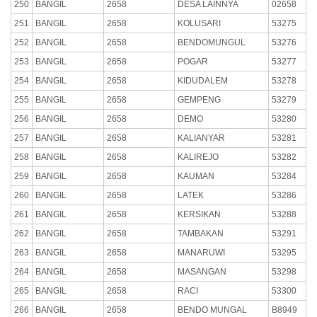
250
BANGIL
2658
DESA LAINNYA
02658
251
BANGIL
2658
KOLUSARI
53275
252
BANGIL
2658
BENDOMUNGUL
53276
253
BANGIL
2658
POGAR
53277
254
BANGIL
2658
KIDUDALEM
53278
255
BANGIL
2658
GEMPENG
53279
256
BANGIL
2658
DEMO
53280
257
BANGIL
2658
KALIANYAR
53281
258
BANGIL
2658
KALIREJO
53282
259
BANGIL
2658
KAUMAN
53284
260
BANGIL
2658
LATEK
53286
261
BANGIL
2658
KERSIKAN
53288
262
BANGIL
2658
TAMBAKAN
53291
263
BANGIL
2658
MANARUWI
53295
264
BANGIL
2658
MASANGAN
53298
265
BANGIL
2658
RACI
53300
266
BANGIL
2658
BENDO MUNGAL
B8949