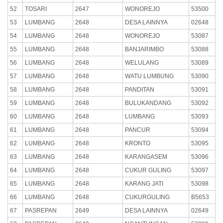
52
TOSARI
2647
WONOREJO
53500
53
LUMBANG
2648
DESA LAINNYA
02648
54
LUMBANG
2648
WONOREJO
53087
55
LUMBANG
2648
BANJARIMBO
53088
56
LUMBANG
2648
WELULANG
53089
57
LUMBANG
2648
WATU LUMBUNG
53090
58
LUMBANG
2648
PANDITAN
53091
59
LUMBANG
2648
BULUKANDANG
53092
60
LUMBANG
2648
LUMBANG
53093
61
LUMBANG
2648
PANCUR
53094
62
LUMBANG
2648
KRONTO
53095
63
LUMBANG
2648
KARANGASEM
53096
64
LUMBANG
2648
CUKUR GULING
53097
65
LUMBANG
2648
KARANG JATI
53098
66
LUMBANG
2648
CUKURGULING
B5653
67
PASREPAN
2649
DESA LAINNYA
02649