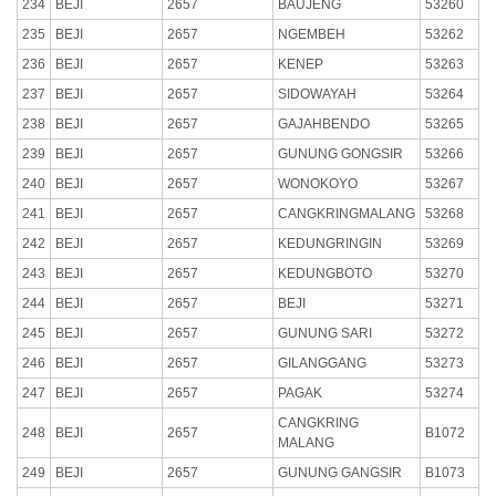
234
BEJI
2657
BAUJENG
53260
235
BEJI
2657
NGEMBEH
53262
236
BEJI
2657
KENEP
53263
237
BEJI
2657
SIDOWAYAH
53264
238
BEJI
2657
GAJAHBENDO
53265
239
BEJI
2657
GUNUNG GONGSIR
53266
240
BEJI
2657
WONOKOYO
53267
241
BEJI
2657
CANGKRINGMALANG
53268
242
BEJI
2657
KEDUNGRINGIN
53269
243
BEJI
2657
KEDUNGBOTO
53270
244
BEJI
2657
BEJI
53271
245
BEJI
2657
GUNUNG SARI
53272
246
BEJI
2657
GILANGGANG
53273
247
BEJI
2657
PAGAK
53274
CANGKRING
248
BEJI
2657
B1072
MALANG
249
BEJI
2657
GUNUNG GANGSIR
B1073