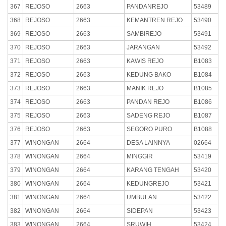
367
REJOSO
2663
PANDANREJO
53489
368
REJOSO
2663
KEMANTREN REJO
53490
369
REJOSO
2663
SAMBIREJO
53491
370
REJOSO
2663
JARANGAN
53492
371
REJOSO
2663
KAWIS REJO
B1083
372
REJOSO
2663
KEDUNG BAKO
B1084
373
REJOSO
2663
MANIK REJO
B1085
374
REJOSO
2663
PANDAN REJO
B1086
375
REJOSO
2663
SADENG REJO
B1087
376
REJOSO
2663
SEGORO PURO
B1088
377
WINONGAN
2664
DESA LAINNYA
02664
378
WINONGAN
2664
MINGGIR
53419
379
WINONGAN
2664
KARANG TENGAH
53420
380
WINONGAN
2664
KEDUNGREJO
53421
381
WINONGAN
2664
UMBULAN
53422
382
WINONGAN
2664
SIDEPAN
53423
383
WINONGAN
2664
SRUWIH
53424