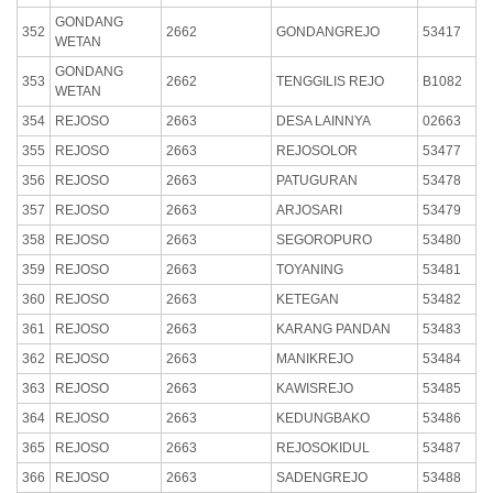
GONDANG
352
2662
GONDANGREJO
53417
WETAN
GONDANG
353
2662
TENGGILIS REJO
B1082
WETAN
354
REJOSO
2663
DESA LAINNYA
02663
355
REJOSO
2663
REJOSOLOR
53477
356
REJOSO
2663
PATUGURAN
53478
357
REJOSO
2663
ARJOSARI
53479
358
REJOSO
2663
SEGOROPURO
53480
359
REJOSO
2663
TOYANING
53481
360
REJOSO
2663
KETEGAN
53482
361
REJOSO
2663
KARANG PANDAN
53483
362
REJOSO
2663
MANIKREJO
53484
363
REJOSO
2663
KAWISREJO
53485
364
REJOSO
2663
KEDUNGBAKO
53486
365
REJOSO
2663
REJOSOKIDUL
53487
366
REJOSO
2663
SADENGREJO
53488