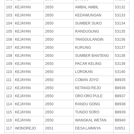
102
KEJAYAN
2650
AMBAL AMBIL
53132
103
KEJAYAN
2650
KEDAWUNGAN
53133
104
KEJAYAN
2650
SUMBER SUKO
53134
105
KEJAYAN
2650
RANDUGUNG
53135
106
KEJAYAN
2650
TANGGULANGIN
53136
107
KEJAYAN
2650
KURUNG
53137
108
KEJAYAN
2650
SUMBER BANTENG
53138
109
KEJAYAN
2650
PACAR KELING
53139
110
KEJAYAN
2650
LOROKAN
53140
111
KEJAYAN
2650
COBAN JOYO
B8935
112
KEJAYAN
2650
KETANGI REJO
B8936
113
KEJAYAN
2650
ORO ORO PULE
B8937
114
KEJAYAN
2650
RANDU GONG
B8938
115
KEJAYAN
2650
TUNDO SORO
B8939
116
KEJAYAN
2650
WANGKAL WETAN
B8940
117
WONOREJO
2651
DESA LAINNYA
02651