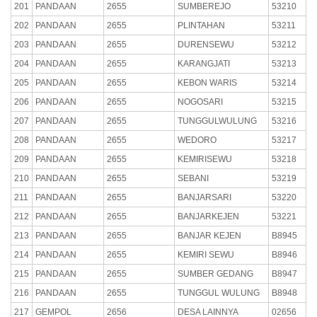
201
PANDAAN
2655
SUMBEREJO
53210
202
PANDAAN
2655
PLINTAHAN
53211
203
PANDAAN
2655
DURENSEWU
53212
204
PANDAAN
2655
KARANGJATI
53213
205
PANDAAN
2655
KEBON WARIS
53214
206
PANDAAN
2655
NOGOSARI
53215
207
PANDAAN
2655
TUNGGULWULUNG
53216
208
PANDAAN
2655
WEDORO
53217
209
PANDAAN
2655
KEMIRISEWU
53218
210
PANDAAN
2655
SEBANI
53219
211
PANDAAN
2655
BANJARSARI
53220
212
PANDAAN
2655
BANJARKEJEN
53221
213
PANDAAN
2655
BANJAR KEJEN
B8945
214
PANDAAN
2655
KEMIRI SEWU
B8946
215
PANDAAN
2655
SUMBER GEDANG
B8947
216
PANDAAN
2655
TUNGGUL WULUNG
B8948
217
GEMPOL
2656
DESA LAINNYA
02656