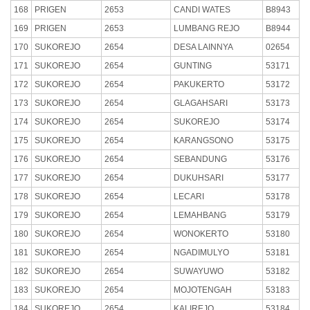
168
PRIGEN
2653
CANDI WATES
B8943
169
PRIGEN
2653
LUMBANG REJO
B8944
170
SUKOREJO
2654
DESA LAINNYA
02654
171
SUKOREJO
2654
GUNTING
53171
172
SUKOREJO
2654
PAKUKERTO
53172
173
SUKOREJO
2654
GLAGAHSARI
53173
174
SUKOREJO
2654
SUKOREJO
53174
175
SUKOREJO
2654
KARANGSONO
53175
176
SUKOREJO
2654
SEBANDUNG
53176
177
SUKOREJO
2654
DUKUHSARI
53177
178
SUKOREJO
2654
LECARI
53178
179
SUKOREJO
2654
LEMAHBANG
53179
180
SUKOREJO
2654
WONOKERTO
53180
181
SUKOREJO
2654
NGADIMULYO
53181
182
SUKOREJO
2654
SUWAYUWO
53182
183
SUKOREJO
2654
MOJOTENGAH
53183
184
SUKOREJO
2654
KALIREJO
53184