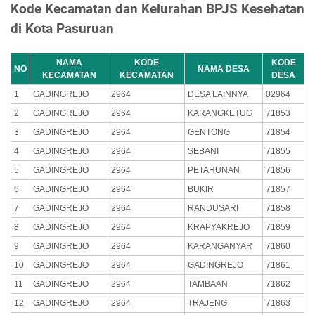
Kode Kecamatan dan Kelurahan BPJS Kesehatan
di Kota Pasuruan
NAMA
KODE
KODE
NO
NAMA DESA
KECAMATAN
KECAMATAN
DESA
1
GADINGREJO
2964
DESA LAINNYA
02964
2
GADINGREJO
2964
KARANGKETUG
71853
3
GADINGREJO
2964
GENTONG
71854
4
GADINGREJO
2964
SEBANI
71855
5
GADINGREJO
2964
PETAHUNAN
71856
6
GADINGREJO
2964
BUKIR
71857
7
GADINGREJO
2964
RANDUSARI
71858
8
GADINGREJO
2964
KRAPYAKREJO
71859
9
GADINGREJO
2964
KARANGANYAR
71860
10
GADINGREJO
2964
GADINGREJO
71861
11
GADINGREJO
2964
TAMBAAN
71862
12
GADINGREJO
2964
TRAJENG
71863