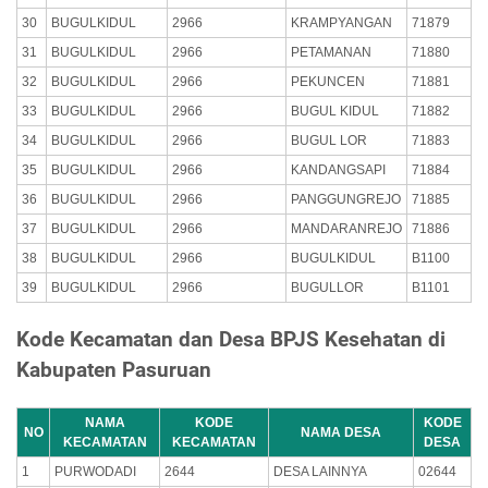
30
BUGULKIDUL
2966
KRAMPYANGAN
71879
31
BUGULKIDUL
2966
PETAMANAN
71880
32
BUGULKIDUL
2966
PEKUNCEN
71881
33
BUGULKIDUL
2966
BUGUL KIDUL
71882
34
BUGULKIDUL
2966
BUGUL LOR
71883
35
BUGULKIDUL
2966
KANDANGSAPI
71884
36
BUGULKIDUL
2966
PANGGUNGREJO
71885
37
BUGULKIDUL
2966
MANDARANREJO
71886
38
BUGULKIDUL
2966
BUGULKIDUL
B1100
39
BUGULKIDUL
2966
BUGULLOR
B1101
Kode Kecamatan dan Desa BPJS Kesehatan di
Kabupaten Pasuruan
NAMA
KODE
KODE
NO
NAMA DESA
KECAMATAN
KECAMATAN
DESA
1
PURWODADI
2644
DESA LAINNYA
02644