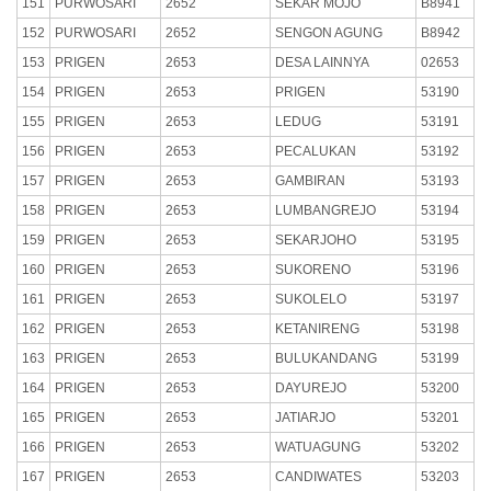
151
PURWOSARI
2652
SEKAR MOJO
B8941
152
PURWOSARI
2652
SENGON AGUNG
B8942
153
PRIGEN
2653
DESA LAINNYA
02653
154
PRIGEN
2653
PRIGEN
53190
155
PRIGEN
2653
LEDUG
53191
156
PRIGEN
2653
PECALUKAN
53192
157
PRIGEN
2653
GAMBIRAN
53193
158
PRIGEN
2653
LUMBANGREJO
53194
159
PRIGEN
2653
SEKARJOHO
53195
160
PRIGEN
2653
SUKORENO
53196
161
PRIGEN
2653
SUKOLELO
53197
162
PRIGEN
2653
KETANIRENG
53198
163
PRIGEN
2653
BULUKANDANG
53199
164
PRIGEN
2653
DAYUREJO
53200
165
PRIGEN
2653
JATIARJO
53201
166
PRIGEN
2653
WATUAGUNG
53202
167
PRIGEN
2653
CANDIWATES
53203