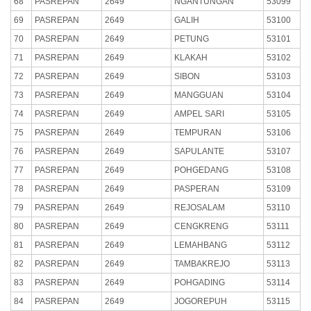
68
PASREPAN
2649
NGANTUNGAN
53099
69
PASREPAN
2649
GALIH
53100
70
PASREPAN
2649
PETUNG
53101
71
PASREPAN
2649
KLAKAH
53102
72
PASREPAN
2649
SIBON
53103
73
PASREPAN
2649
MANGGUAN
53104
74
PASREPAN
2649
AMPEL SARI
53105
75
PASREPAN
2649
TEMPURAN
53106
76
PASREPAN
2649
SAPULANTE
53107
77
PASREPAN
2649
POHGEDANG
53108
78
PASREPAN
2649
PASPERAN
53109
79
PASREPAN
2649
REJOSALAM
53110
80
PASREPAN
2649
CENGKRENG
53111
81
PASREPAN
2649
LEMAHBANG
53112
82
PASREPAN
2649
TAMBAKREJO
53113
83
PASREPAN
2649
POHGADING
53114
84
PASREPAN
2649
JOGOREPUH
53115