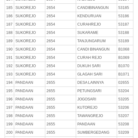
185
SUKOREJO
2654
CANDIBINANGUN
53185
186
SUKOREJO
2654
KENDURUAN
53186
187
SUKOREJO
2654
CURAHREJO
53187
188
SUKOREJO
2654
SUKARAME
53188
189
SUKOREJO
2654
TANJUNGARUM
53189
190
SUKOREJO
2654
CANDI BINANGUN
B1068
191
SUKOREJO
2654
CURAH REJO
B1069
192
SUKOREJO
2654
DUKUH SARI
B1070
193
SUKOREJO
2654
GLAGAH SARI
B1071
194
PANDAAN
2655
DESA LAINNYA
02655
195
PANDAAN
2655
PETUNGSARI
53204
196
PANDAAN
2655
JOGOSARI
53205
197
PANDAAN
2655
KUTOREJO
53206
198
PANDAAN
2655
TAWANGREJO
53207
199
PANDAAN
2655
PANDAAN
53208
200
PANDAAN
2655
SUMBERGEDANG
53209