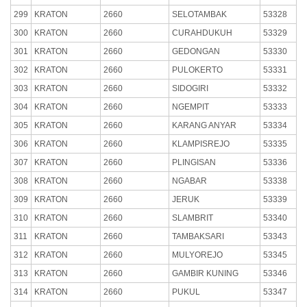
299
KRATON
2660
SELOTAMBAK
53328
300
KRATON
2660
CURAHDUKUH
53329
301
KRATON
2660
GEDONGAN
53330
302
KRATON
2660
PULOKERTO
53331
303
KRATON
2660
SIDOGIRI
53332
304
KRATON
2660
NGEMPIT
53333
305
KRATON
2660
KARANG ANYAR
53334
306
KRATON
2660
KLAMPISREJO
53335
307
KRATON
2660
PLINGISAN
53336
308
KRATON
2660
NGABAR
53338
309
KRATON
2660
JERUK
53339
310
KRATON
2660
SLAMBRIT
53340
311
KRATON
2660
TAMBAKSARI
53343
312
KRATON
2660
MULYOREJO
53345
313
KRATON
2660
GAMBIR KUNING
53346
314
KRATON
2660
PUKUL
53347