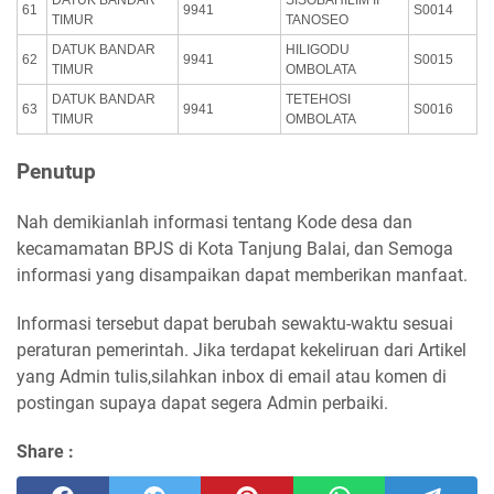
61
9941
S0014
TIMUR
TANOSEO
DATUK BANDAR
HILIGODU
62
9941
S0015
TIMUR
OMBOLATA
DATUK BANDAR
TETEHOSI
63
9941
S0016
TIMUR
OMBOLATA
Penutup
Nah demikianlah informasi tentang Kode desa dan
kecamamatan BPJS di Kota Tanjung Balai, dan Semoga
informasi yang disampaikan dapat memberikan manfaat.
Informasi tersebut dapat berubah sewaktu-waktu sesuai
peraturan pemerintah. Jika terdapat kekeliruan dari Artikel
yang Admin tulis,silahkan inbox di email atau komen di
postingan supaya dapat segera Admin perbaiki.
Share :