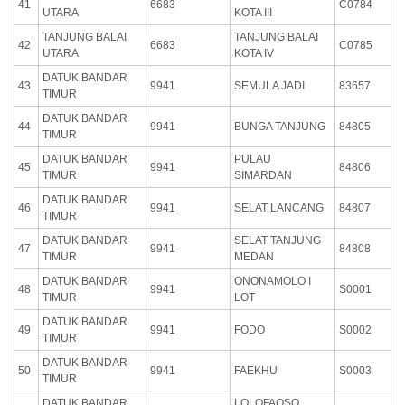
41
6683
C0784
UTARA
KOTA III
TANJUNG BALAI
TANJUNG BALAI
42
6683
C0785
UTARA
KOTA IV
DATUK BANDAR
43
9941
SEMULA JADI
83657
TIMUR
DATUK BANDAR
44
9941
BUNGA TANJUNG
84805
TIMUR
DATUK BANDAR
PULAU
45
9941
84806
TIMUR
SIMARDAN
DATUK BANDAR
46
9941
SELAT LANCANG
84807
TIMUR
DATUK BANDAR
SELAT TANJUNG
47
9941
84808
TIMUR
MEDAN
DATUK BANDAR
ONONAMOLO I
48
9941
S0001
TIMUR
LOT
DATUK BANDAR
49
9941
FODO
S0002
TIMUR
DATUK BANDAR
50
9941
FAEKHU
S0003
TIMUR
DATUK BANDAR
LOLOFAOSO