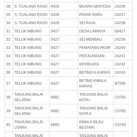
28
S. TUALANG RASO
0426
MUARA SENTOSA
24236
29
S. TUALANG RASO
0426
PASAR BARU
24237
30
S. TUALANG RASO
0426
SEI RAJA
24238
31
TELUK NIBUNG
0427
DESA LAINNYA
00427
32
TELUK NIBUNG
0427
SEI MERBAU
24239
33
TELUK NIBUNG
0427
PEMATANG PASIR
24240
34
TELUK NIBUNG
0427
PERJUANGAN
24241
35
TELUK NIBUNG
0427
KP.P.BUAYA
24242
36
TELUK NIBUNG
0427
BETING K.KAPIAS
24243
BETING KWALA
37
TELUK NIBUNG
0427
B7556
KAPIAS
TANJUNG BALAI
TANJUNG BALAI
38
6682
C0781
SELATAN
KOTA I
TANJUNG BALAI
TANJUNG BALAI
39
6682
C0782
SELATAN
KOTA II
TANJUNG BALAI
KWALA SILAU
40
6683
C0783
UTARA
BESTARI
TANJUNG BALAI
TANJUNG BALAI