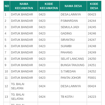
NAMA
KODE
KODE
NO
NAMA DESA
KECAMATAN
KECAMATAN
DESA
1
DATUK BANDAR
0423
DESA LAINNYA
00423
2
DATUK BANDAR
0423
P.SIMARDAN
24244
3
DATUK BANDAR
0423
SEMULA JADI
24245
4
DATUK BANDAR
0423
GADING
24246
5
DATUK BANDAR
0423
SIRANTAU
24247
6
DATUK BANDAR
0423
SIJAMBI
24248
7
DATUK BANDAR
0423
PAHANG
24249
8
DATUK BANDAR
0423
SELAT LANCANG
24250
9
DATUK BANDAR
0423
BUNGA TANJUNG
24251
10
DATUK BANDAR
0423
S.T.MEDAN
24252
11
DATUK BANDAR
0423
PANTAI JOHOR
F0001
TG. BALAI
12
0424
DESA LAINNYA
00424
SELATAN
TG. BALAI
13
0424
TB KOTA I
24223
SELATAN