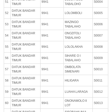
51
9941
S0004
TIMUR
TABALOHO
DATUK BANDAR
52
9941
LOLOMBOLI
S0005
TIMUR
DATUK BANDAR
MAZINGO
53
9941
S0006
TIMUR
TABALAHO
DATUK BANDAR
ONOZITOLI
54
9941
S0007
TIMUR
TABALAHO
DATUK BANDAR
55
9941
LOLOLAKHA
S0008
TIMUR
DATUK BANDAR
SIHARE O I
56
9941
S0009
TIMUR
TABALAHO
DATUK BANDAR
OMBOLATA
57
9941
S0010
TIMUR
SIMENARI
DATUK BANDAR
58
9941
HILIGARA
S0011
TIMUR
DATUK BANDAR
59
9941
LUAHA LARAGA
S0012
TIMUR
DATUK BANDAR
ONONAMOLO II
60
9941
S0013
TIMUR
LOT
DATUK BANDAR
SISOBAHILIM II