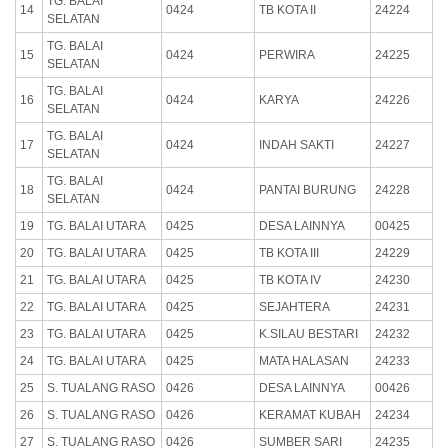
TG. BALAI
14
0424
TB KOTA II
24224
SELATAN
TG. BALAI
15
0424
PERWIRA
24225
SELATAN
TG. BALAI
16
0424
KARYA
24226
SELATAN
TG. BALAI
17
0424
INDAH SAKTI
24227
SELATAN
TG. BALAI
18
0424
PANTAI BURUNG
24228
SELATAN
19
TG. BALAI UTARA
0425
DESA LAINNYA
00425
20
TG. BALAI UTARA
0425
TB KOTA III
24229
21
TG. BALAI UTARA
0425
TB KOTA IV
24230
22
TG. BALAI UTARA
0425
SEJAHTERA
24231
23
TG. BALAI UTARA
0425
K.SILAU BESTARI
24232
24
TG. BALAI UTARA
0425
MATA HALASAN
24233
25
S. TUALANG RASO
0426
DESA LAINNYA
00426
26
S. TUALANG RASO
0426
KERAMAT KUBAH
24234
27
S. TUALANG RASO
0426
SUMBER SARI
24235