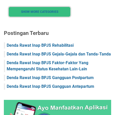
Faskes Kalimantan Tengah
Faskes Kalimantan Timur
SHOW MORE CATEGORIES
Faskes Kalimantan Utara
Faskes Kepulauan Riau
Faskes Lampung
Faskes Maluku
Faskes Maluku Utara
Postingan Terbaru
Faskes Nusa Tenggara Barat
Faskes Nusa Tenggara Timur
Faskes Papua
Faskes Papua Barat
Denda Rawat Inap BPJS Rehabilitasi
Faskes Papua Barat Daya
Faskes Papua Pegunungan
Denda Rawat Inap BPJS Gejala-Gejala dan Tanda-Tanda
Faskes Papua Selatan
Faskes Papua Tengah
Denda Rawat Inap BPJS Faktor-Faktor Yang
Mempengaruhi Status Kesehatan Lain-Lain
Faskes Riau
Faskes Sulawesi Barat
Denda Rawat Inap BPJS Gangguan Postpartum
Faskes Sulawesi Selatan
Faskes Sulawesi Tengah
Denda Rawat Inap BPJS Gangguan Antepartum
Faskes Sulawesi Tenggara
Faskes Sulawesi Utara
Faskes Sumatera Barat
Faskes Sumatera Selatan
Faskes Sumatera Utara
Faskes Yogyakarta