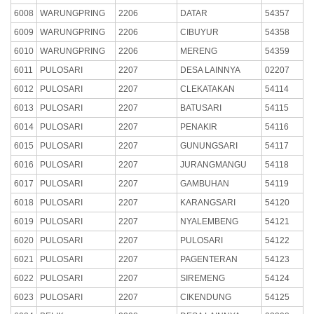
6008
WARUNGPRING
2206
DATAR
54357
6009
WARUNGPRING
2206
CIBUYUR
54358
6010
WARUNGPRING
2206
MERENG
54359
6011
PULOSARI
2207
DESA LAINNYA
02207
6012
PULOSARI
2207
CLEKATAKAN
54114
6013
PULOSARI
2207
BATUSARI
54115
6014
PULOSARI
2207
PENAKIR
54116
6015
PULOSARI
2207
GUNUNGSARI
54117
6016
PULOSARI
2207
JURANGMANGU
54118
6017
PULOSARI
2207
GAMBUHAN
54119
6018
PULOSARI
2207
KARANGSARI
54120
6019
PULOSARI
2207
NYALEMBENG
54121
6020
PULOSARI
2207
PULOSARI
54122
6021
PULOSARI
2207
PAGENTERAN
54123
6022
PULOSARI
2207
SIREMENG
54124
6023
PULOSARI
2207
CIKENDUNG
54125