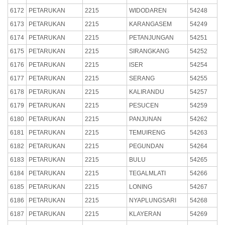
6172
PETARUKAN
2215
WIDODAREN
54248
6173
PETARUKAN
2215
KARANGASEM
54249
6174
PETARUKAN
2215
PETANJUNGAN
54251
6175
PETARUKAN
2215
SIRANGKANG
54252
6176
PETARUKAN
2215
ISER
54254
6177
PETARUKAN
2215
SERANG
54255
6178
PETARUKAN
2215
KALIRANDU
54257
6179
PETARUKAN
2215
PESUCEN
54259
6180
PETARUKAN
2215
PANJUNAN
54262
6181
PETARUKAN
2215
TEMUIRENG
54263
6182
PETARUKAN
2215
PEGUNDAN
54264
6183
PETARUKAN
2215
BULU
54265
6184
PETARUKAN
2215
TEGALMLATI
54266
6185
PETARUKAN
2215
LONING
54267
6186
PETARUKAN
2215
NYAPLUNGSARI
54268
6187
PETARUKAN
2215
KLAYERAN
54269