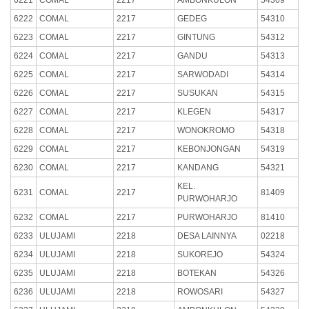
6222
COMAL
2217
GEDEG
54310
6223
COMAL
2217
GINTUNG
54312
6224
COMAL
2217
GANDU
54313
6225
COMAL
2217
SARWODADI
54314
6226
COMAL
2217
SUSUKAN
54315
6227
COMAL
2217
KLEGEN
54317
6228
COMAL
2217
WONOKROMO
54318
6229
COMAL
2217
KEBONJONGAN
54319
6230
COMAL
2217
KANDANG
54321
KEL.
6231
COMAL
2217
81409
PURWOHARJO
6232
COMAL
2217
PURWOHARJO
81410
6233
ULUJAMI
2218
DESA LAINNYA
02218
6234
ULUJAMI
2218
SUKOREJO
54324
6235
ULUJAMI
2218
BOTEKAN
54326
6236
ULUJAMI
2218
ROWOSARI
54327