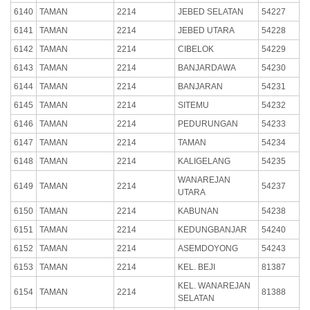
6140
TAMAN
2214
JEBED SELATAN
54227
6141
TAMAN
2214
JEBED UTARA
54228
6142
TAMAN
2214
CIBELOK
54229
6143
TAMAN
2214
BANJARDAWA
54230
6144
TAMAN
2214
BANJARAN
54231
6145
TAMAN
2214
SITEMU
54232
6146
TAMAN
2214
PEDURUNGAN
54233
6147
TAMAN
2214
TAMAN
54234
6148
TAMAN
2214
KALIGELANG
54235
WANAREJAN
6149
TAMAN
2214
54237
UTARA
6150
TAMAN
2214
KABUNAN
54238
6151
TAMAN
2214
KEDUNGBANJAR
54240
6152
TAMAN
2214
ASEMDOYONG
54243
6153
TAMAN
2214
KEL. BEJI
81387
KEL. WANAREJAN
6154
TAMAN
2214
81388
SELATAN