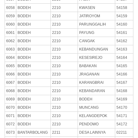
6058
BODEH
2210
KWASEN
54158
6059
BODEH
2210
JATIROYOM
54159
6060
BODEH
2210
PARUNGGALIH
54160
6061
BODEH
2210
PAYUNG
54161
6062
BODEH
2210
CANGAK
54162
6063
BODEH
2210
KEBANDUNGAN
54163
6064
BODEH
2210
KESESIREJO
54164
6065
BODEH
2210
BABAKAN
54165
6066
BODEH
2210
JRAGANAN
54166
6067
BODEH
2210
KARANGBRAI
54167
6068
BODEH
2210
KEBANDARAN
54168
6069
BODEH
2210
BODEH
54169
6070
BODEH
2210
MUNCANG
54170
6071
BODEH
2210
KELANGDEPOK
54171
6072
BODEH
2210
PENDOWO
54172
6073
BANTARBOLANG
2211
DESA LAINNYA
02211