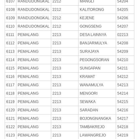
6107
RANDUDONGKAL
2212
MANGLI
54204
6108
RANDUDONGKAL
2212
KALITORONG
54205
6109
RANDUDONGKAL
2212
KEJENE
54206
6110
RANDUDONGKAL
2212
GONGSENG
54207
6111
PEMALANG
2213
DESA LAINNYA
02213
6112
PEMALANG
2213
BANJARMULYA
54208
6113
PEMALANG
2213
SURAJAYA
54209
6114
PEMALANG
2213
PEGONGSORAN
54210
6115
PEMALANG
2213
SUNGAPAN
54211
6116
PEMALANG
2213
KRAMAT
54212
6117
PEMALANG
2213
WANAMULYA
54213
6118
PEMALANG
2213
MENGORI
54214
6119
PEMALANG
2213
SEWAKA
54215
6120
PEMALANG
2213
SARADAN
54216
6121
PEMALANG
2213
BOJONGNANGKA
54217
6122
PEMALANG
2213
TAMBAKREJO
54218
6123
PEMALANG
2213
LAWANGREJO
54219