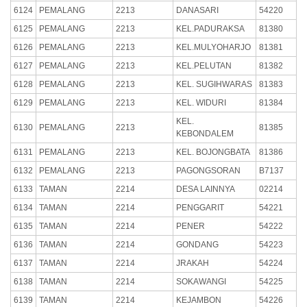
6124
PEMALANG
2213
DANASARI
54220
6125
PEMALANG
2213
KEL.PADURAKSA
81380
6126
PEMALANG
2213
KEL.MULYOHARJO
81381
6127
PEMALANG
2213
KEL.PELUTAN
81382
6128
PEMALANG
2213
KEL. SUGIHWARAS
81383
6129
PEMALANG
2213
KEL. WIDURI
81384
KEL.
6130
PEMALANG
2213
81385
KEBONDALEM
6131
PEMALANG
2213
KEL. BOJONGBATA
81386
6132
PEMALANG
2213
PAGONGSORAN
B7137
6133
TAMAN
2214
DESA LAINNYA
02214
6134
TAMAN
2214
PENGGARIT
54221
6135
TAMAN
2214
PENER
54222
6136
TAMAN
2214
GONDANG
54223
6137
TAMAN
2214
JRAKAH
54224
6138
TAMAN
2214
SOKAWANGI
54225
6139
TAMAN
2214
KEJAMBON
54226