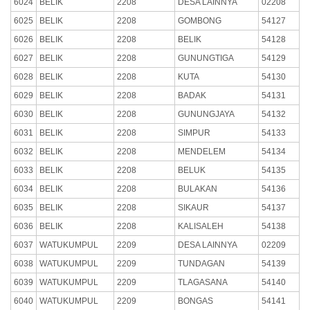
6024
BELIK
2208
DESA LAINNYA
02208
6025
BELIK
2208
GOMBONG
54127
6026
BELIK
2208
BELIK
54128
6027
BELIK
2208
GUNUNGTIGA
54129
6028
BELIK
2208
KUTA
54130
6029
BELIK
2208
BADAK
54131
6030
BELIK
2208
GUNUNGJAYA
54132
6031
BELIK
2208
SIMPUR
54133
6032
BELIK
2208
MENDELEM
54134
6033
BELIK
2208
BELUK
54135
6034
BELIK
2208
BULAKAN
54136
6035
BELIK
2208
SIKAUR
54137
6036
BELIK
2208
KALISALEH
54138
6037
WATUKUMPUL
2209
DESA LAINNYA
02209
6038
WATUKUMPUL
2209
TUNDAGAN
54139
6039
WATUKUMPUL
2209
TLAGASANA
54140
6040
WATUKUMPUL
2209
BONGAS
54141