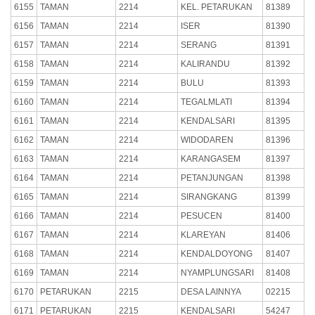
6155
TAMAN
2214
KEL. PETARUKAN
81389
6156
TAMAN
2214
ISER
81390
6157
TAMAN
2214
SERANG
81391
6158
TAMAN
2214
KALIRANDU
81392
6159
TAMAN
2214
BULU
81393
6160
TAMAN
2214
TEGALMLATI
81394
6161
TAMAN
2214
KENDALSARI
81395
6162
TAMAN
2214
WIDODAREN
81396
6163
TAMAN
2214
KARANGASEM
81397
6164
TAMAN
2214
PETANJUNGAN
81398
6165
TAMAN
2214
SIRANGKANG
81399
6166
TAMAN
2214
PESUCEN
81400
6167
TAMAN
2214
KLAREYAN
81406
6168
TAMAN
2214
KENDALDOYONG
81407
6169
TAMAN
2214
NYAMPLUNGSARI
81408
6170
PETARUKAN
2215
DESA LAINNYA
02215
6171
PETARUKAN
2215
KENDALSARI
54247