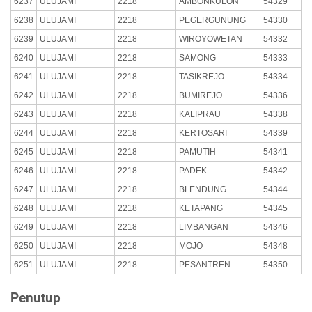
6237
ULUJAMI
2218
AMBONKULON
54329
6238
ULUJAMI
2218
PEGERGUNUNG
54330
6239
ULUJAMI
2218
WIROYOWETAN
54332
6240
ULUJAMI
2218
SAMONG
54333
6241
ULUJAMI
2218
TASIKREJO
54334
6242
ULUJAMI
2218
BUMIREJO
54336
6243
ULUJAMI
2218
KALIPRAU
54338
6244
ULUJAMI
2218
KERTOSARI
54339
6245
ULUJAMI
2218
PAMUTIH
54341
6246
ULUJAMI
2218
PADEK
54342
6247
ULUJAMI
2218
BLENDUNG
54344
6248
ULUJAMI
2218
KETAPANG
54345
6249
ULUJAMI
2218
LIMBANGAN
54346
6250
ULUJAMI
2218
MOJO
54348
6251
ULUJAMI
2218
PESANTREN
54350
Penutup