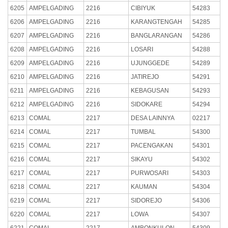
6205
AMPELGADING
2216
CIBIYUK
54283
6206
AMPELGADING
2216
KARANGTENGAH
54285
6207
AMPELGADING
2216
BANGLARANGAN
54286
6208
AMPELGADING
2216
LOSARI
54288
6209
AMPELGADING
2216
UJUNGGEDE
54289
6210
AMPELGADING
2216
JATIREJO
54291
6211
AMPELGADING
2216
KEBAGUSAN
54293
6212
AMPELGADING
2216
SIDOKARE
54294
6213
COMAL
2217
DESA LAINNYA
02217
6214
COMAL
2217
TUMBAL
54300
6215
COMAL
2217
PACENGAKAN
54301
6216
COMAL
2217
SIKAYU
54302
6217
COMAL
2217
PURWOSARI
54303
6218
COMAL
2217
KAUMAN
54304
6219
COMAL
2217
SIDOREJO
54306
6220
COMAL
2217
LOWA
54307
6221
COMAL
2217
AMBONKULON
54309