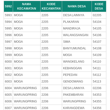
NAMA
KODE
KODE
5992
NAMA DESA
KECAMATAN
KECAMATAN
DESA
5993
MOGA
2205
DESA LAINNYA
02205
5994
MOGA
2205
PLAKARAN
54104
5995
MOGA
2205
MANDIRAJA
54105
5996
MOGA
2205
WALANGSANGAN
54106
5997
MOGA
2205
SIMA
54107
5998
MOGA
2205
BANYUMUNDAL
54108
5999
MOGA
2205
MOGA
54109
6000
MOGA
2205
WANGKELANG
54110
6001
MOGA
2205
KEBANGGAN
54111
6002
MOGA
2205
PEPEDAN
54112
6003
MOGA
2205
GENDOWANG
54113
6004
WARUNGPRING
2206
DESA LAINNYA
02206
6005
WARUNGPRING
2206
PAKEMBARAN
54353
6006
WARUNGPRING
2206
WARUNGPRING
54355
6007
WARUNGPRING
2206
KARANGDEWA
54356