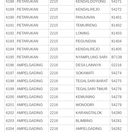
6188
PETARUKAN
2215
KENDALDOYONG
54271
6189
PETARUKAN
2215
KENDALREJO
54272
6190
PETARUKAN
2215
PANJUNAN
81401
6191
PETARUKAN
2215
TEMUIRENG
81402
6192
PETARUKAN
2215
LONING
81403
6193
PETARUKAN
2215
PEGUNDAN
81404
6194
PETARUKAN
2215
KENDALREJO
81405
6195
PETARUKAN
2215
NYAMPLUNG SARI
B7138
6196
AMPELGADING
2216
DESA LAINNYA
02216
6197
AMPELGADING
2216
SOKAWATI
54274
6198
AMPELGADING
2216
TEGALSARI BARAT
54275
6199
AMPELGADING
2216
TEGALSARI TIMUR
54276
6200
AMPELGADING
2216
KEMUNING
54278
6201
AMPELGADING
2216
WONOGIRI
54279
6202
AMPELGADING
2216
KARANGTALOK
54280
6203
AMPELGADING
2216
BLIMBING
54281
6204
AMPELGADING
2216
AMPELGADING
54282