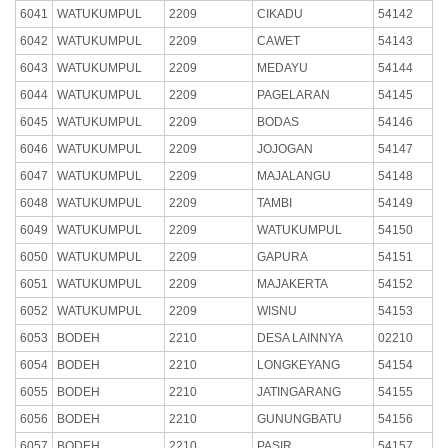
6041
WATUKUMPUL
2209
CIKADU
54142
6042
WATUKUMPUL
2209
CAWET
54143
6043
WATUKUMPUL
2209
MEDAYU
54144
6044
WATUKUMPUL
2209
PAGELARAN
54145
6045
WATUKUMPUL
2209
BODAS
54146
6046
WATUKUMPUL
2209
JOJOGAN
54147
6047
WATUKUMPUL
2209
MAJALANGU
54148
6048
WATUKUMPUL
2209
TAMBI
54149
6049
WATUKUMPUL
2209
WATUKUMPUL
54150
6050
WATUKUMPUL
2209
GAPURA
54151
6051
WATUKUMPUL
2209
MAJAKERTA
54152
6052
WATUKUMPUL
2209
WISNU
54153
6053
BODEH
2210
DESA LAINNYA
02210
6054
BODEH
2210
LONGKEYANG
54154
6055
BODEH
2210
JATINGARANG
54155
6056
BODEH
2210
GUNUNGBATU
54156
6057
BODEH
2210
PASIR
54157