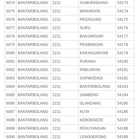
6074
BANTARBOLANG
2211
SUMURKIDANG
54173
6075
BANTARBOLANG
2211
WANARATA
54174
6076
BANTARBOLANG
2211
PEDAGUNG
54175
6077
BANTARBOLANG
2211
SURU
54176
6078
BANTARBOLANG
2211
BANJARSARI
54177
6079
BANTARBOLANG
2211
PEGIRINGAN
54178
6080
BANTARBOLANG
2211
KARANGANYAR
54179
6081
BANTARBOLANG
2211
PURANA
54180
6082
BANTARBOLANG
2211
PABUARAN
54181
6083
BANTARBOLANG
2211
SARWODADI
54182
6084
BANTARBOLANG
2211
BANTARBOLANG
54183
6085
BANTARBOLANG
2211
SAMBENG
54184
6086
BANTARBOLANG
2211
GLANDANG
54185
6087
BANTARBOLANG
2211
KUTA
54186
6088
BANTARBOLANG
2211
KEBONGEDE
54187
6089
BANTARBOLANG
2211
PEGUYANGAN
54188
6090
BANTARBOLANG
2211
LENGGERONG
54189