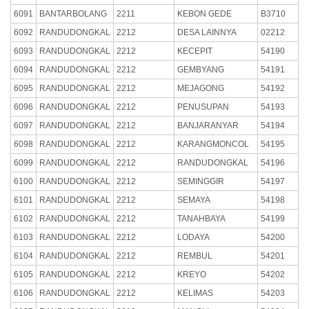
6091
BANTARBOLANG
2211
KEBON GEDE
B3710
6092
RANDUDONGKAL
2212
DESA LAINNYA
02212
6093
RANDUDONGKAL
2212
KECEPIT
54190
6094
RANDUDONGKAL
2212
GEMBYANG
54191
6095
RANDUDONGKAL
2212
MEJAGONG
54192
6096
RANDUDONGKAL
2212
PENUSUPAN
54193
6097
RANDUDONGKAL
2212
BANJARANYAR
54194
6098
RANDUDONGKAL
2212
KARANGMONCOL
54195
6099
RANDUDONGKAL
2212
RANDUDONGKAL
54196
6100
RANDUDONGKAL
2212
SEMINGGIR
54197
6101
RANDUDONGKAL
2212
SEMAYA
54198
6102
RANDUDONGKAL
2212
TANAHBAYA
54199
6103
RANDUDONGKAL
2212
LODAYA
54200
6104
RANDUDONGKAL
2212
REMBUL
54201
6105
RANDUDONGKAL
2212
KREYO
54202
6106
RANDUDONGKAL
2212
KELIMAS
54203