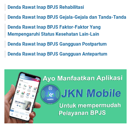
Faskes Papua
Faskes Papua Barat
Denda Rawat Inap BPJS Rehabilitasi
Faskes Papua Barat Daya
Faskes Papua Pegunungan
Denda Rawat Inap BPJS Gejala-Gejala dan Tanda-Tanda
Faskes Papua Selatan
Faskes Papua Tengah
Denda Rawat Inap BPJS Faktor-Faktor Yang
Mempengaruhi Status Kesehatan Lain-Lain
Faskes Riau
Faskes Sulawesi Barat
Denda Rawat Inap BPJS Gangguan Postpartum
Faskes Sulawesi Selatan
Faskes Sulawesi Tengah
Denda Rawat Inap BPJS Gangguan Antepartum
Faskes Sulawesi Tenggara
Faskes Sulawesi Utara
Faskes Sumatera Barat
Faskes Sumatera Selatan
Faskes Sumatera Utara
Faskes Yogyakarta