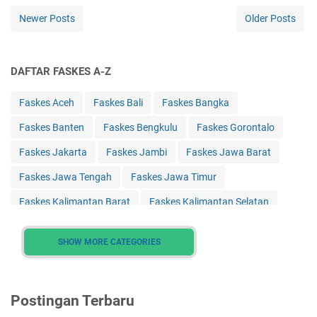
Newer Posts
Older Posts
DAFTAR FASKES A-Z
Faskes Aceh
Faskes Bali
Faskes Bangka
Faskes Banten
Faskes Bengkulu
Faskes Gorontalo
Faskes Jakarta
Faskes Jambi
Faskes Jawa Barat
Faskes Jawa Tengah
Faskes Jawa Timur
Faskes Kalimantan Barat
Faskes Kalimantan Selatan
Faskes Kalimantan Tengah
Faskes Kalimantan Timur
SHOW MORE CATEGORIES
Faskes Kalimantan Utara
Faskes Kepulauan Riau
Faskes Lampung
Faskes Maluku
Faskes Maluku Utara
Postingan Terbaru
Faskes Nusa Tenggara Barat
Faskes Nusa Tenggara Timur