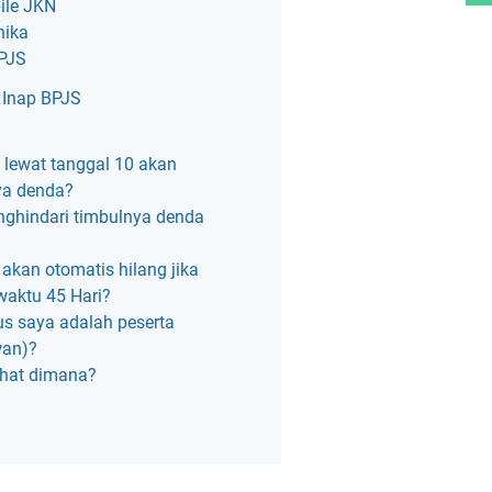
bile JKN
hika
BPJS
 Inap BPJS
lewat tanggal 10 akan
ya denda?
ghindari timbulnya denda
akan otomatis hilang jika
waktu 45 Hari?
us saya adalah peserta
wan)?
ihat dimana?