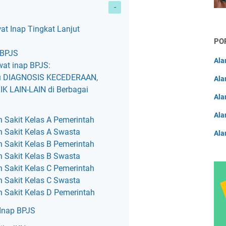
F
F
t Inap Tingkat Lanjut
PO
F
 BPJS
F
Ala
wat inap BPJS:
aru DIAGNOSIS KECEDERAAN,
F
Ala
 LAIN-LAIN di Berbagai
F
Ala
F
Ala
h Sakit Kelas A Pemerintah
F
h Sakit Kelas A Swasta
Ala
h Sakit Kelas B Pemerintah
F
h Sakit Kelas B Swasta
h Sakit Kelas C Pemerintah
h Sakit Kelas C Swasta
h Sakit Kelas D Pemerintah
Inap BPJS