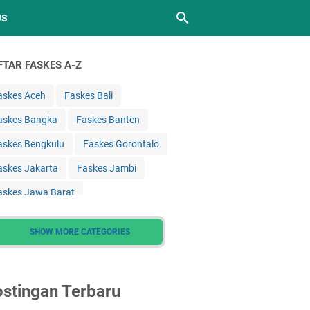
JS
FTAR FASKES A-Z
askes Aceh
Faskes Bali
askes Bangka
Faskes Banten
askes Bengkulu
Faskes Gorontalo
askes Jakarta
Faskes Jambi
askes Jawa Barat
askes Jawa Tengah
SHOW MORE CATEGORIES
askes Jawa Timur
askes Kalimantan Barat
stingan Terbaru
askes Kalimantan Selatan