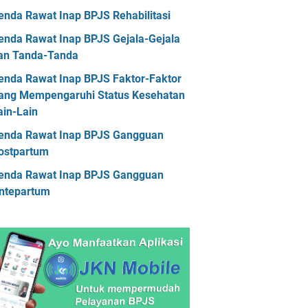
askes Kalimantan Tengah
enda Rawat Inap BPJS Rehabilitasi
askes Kalimantan Timur
enda Rawat Inap BPJS Gejala-Gejala
askes Kalimantan Utara
an Tanda-Tanda
askes Kepulauan Riau
enda Rawat Inap BPJS Faktor-Faktor
ang Mempengaruhi Status Kesehatan
askes Lampung
Faskes Maluku
ain-Lain
askes Maluku Utara
enda Rawat Inap BPJS Gangguan
askes Nusa Tenggara Barat
ostpartum
askes Nusa Tenggara Timur
enda Rawat Inap BPJS Gangguan
ntepartum
askes Papua
Faskes Papua Barat
askes Papua Barat Daya
askes Papua Pegunungan
askes Papua Selatan
askes Papua Tengah
Faskes Riau