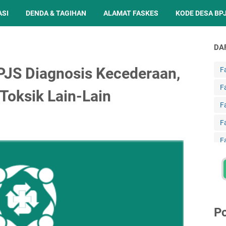
ASI
DENDA & TAGIHAN
ALAMAT FASKES
KODE DESA BP
DA
PJS Diagnosis Kecederaan,
F
F
Toksik Lain-Lain
F
F
F
F
F
F
Po
F