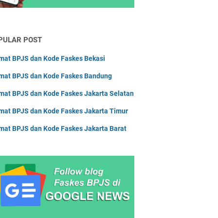
askes Sulawesi Barat
askes Sulawesi Selatan
PULAR POST
askes Sulawesi Tengah
askes Sulawesi Tenggara
mat BPJS dan Kode Faskes Bekasi
askes Sulawesi Utara
mat BPJS dan Kode Faskes Bandung
askes Sumatera Barat
mat BPJS dan Kode Faskes Jakarta Selatan
askes Sumatera Selatan
mat BPJS dan Kode Faskes Jakarta Timur
askes Sumatera Utara
mat BPJS dan Kode Faskes Jakarta Barat
askes Yogyakarta