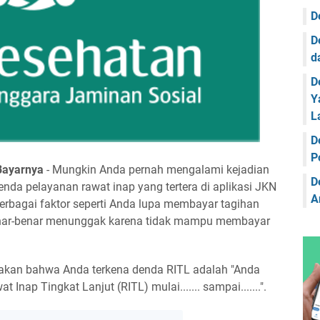
F
D
F
D
F
d
F
D
Y
F
L
F
D
F
P
Bayarnya
- Mungkin Anda pernah mengalami kejadian
F
D
da pelayanan rawat inap yang tertera di aplikasi JKN
A
berbagai faktor seperti Anda lupa membayar tagihan
F
nar-benar menunggak karena tidak mampu membayar
F
F
akan bahwa Anda terkena denda RITL adalah "Anda
F
ap Tingkat Lanjut (RITL) mulai....... sampai.......".
F