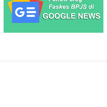
Beranda
About Us
Contact Us
Disclaimer
Terms & Conditions
Privacy Policy
Copyright © 2025
faskesbpjs.com