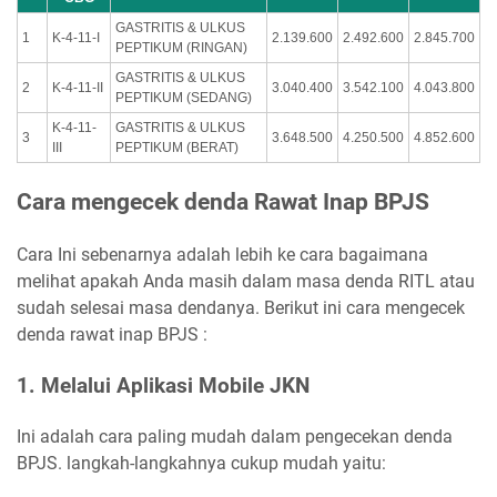
GASTRITIS & ULKUS
1
K-4-11-I
2.139.600
2.492.600
2.845.700
PEPTIKUM (RINGAN)
GASTRITIS & ULKUS
2
K-4-11-II
3.040.400
3.542.100
4.043.800
PEPTIKUM (SEDANG)
K-4-11-
GASTRITIS & ULKUS
3
3.648.500
4.250.500
4.852.600
III
PEPTIKUM (BERAT)
Cara mengecek denda Rawat Inap BPJS
Cara Ini sebenarnya adalah lebih ke cara bagaimana
melihat apakah Anda masih dalam masa denda RITL atau
sudah selesai masa dendanya. Berikut ini cara mengecek
denda rawat inap BPJS :
1. Melalui Aplikasi Mobile JKN
Ini adalah cara paling mudah dalam pengecekan denda
BPJS. langkah-langkahnya cukup mudah yaitu: