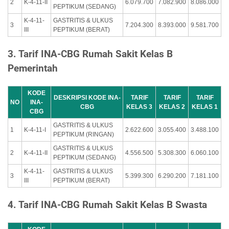
2
K-4-11-II
6.079.700
7.082.900
8.086.000
PEPTIKUM (SEDANG)
K-4-11-
GASTRITIS & ULKUS
3
7.204.300
8.393.000
9.581.700
III
PEPTIKUM (BERAT)
3. Tarif INA-CBG Rumah Sakit Kelas B
Pemerintah
KODE
DESKRIPSI KODE INA-
TARIF
TARIF
TARIF
NO
INA-
CBG
KELAS 3
KELAS 2
KELAS 1
CBG
GASTRITIS & ULKUS
1
K-4-11-I
2.622.600
3.055.400
3.488.100
PEPTIKUM (RINGAN)
GASTRITIS & ULKUS
2
K-4-11-II
4.556.500
5.308.300
6.060.100
PEPTIKUM (SEDANG)
K-4-11-
GASTRITIS & ULKUS
3
5.399.300
6.290.200
7.181.100
III
PEPTIKUM (BERAT)
4. Tarif INA-CBG Rumah Sakit Kelas B Swasta