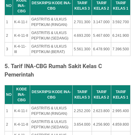
KODE
DESKRIPSI KODE INA-
TARIF
TARIF
TARIF
NO
INA-
CBG
KELAS 3
KELAS 2
KELAS 1
CBG
GASTRITIS & ULKUS
1
K-4-11-I
2.701.300
3.147.000
3.592.700
PEPTIKUM (RINGAN)
GASTRITIS & ULKUS
2
K-4-11-II
4.693.200
5.467.600
6.241.900
PEPTIKUM (SEDANG)
K-4-11-
GASTRITIS & ULKUS
3
5.561.300
6.478.900
7.396.500
III
PEPTIKUM (BERAT)
5. Tarif INA-CBG Rumah Sakit Kelas C
Pemerintah
KODE
DESKRIPSI KODE INA-
TARIF
TARIF
TARIF
NO
INA-
CBG
KELAS 3
KELAS 2
KELAS 1
CBG
GASTRITIS & ULKUS
1
K-4-11-I
2.252.200
2.623.800
2.995.400
PEPTIKUM (RINGAN)
GASTRITIS & ULKUS
2
K-4-11-II
3.654.000
4.256.900
4.859.800
PEPTIKUM (SEDANG)