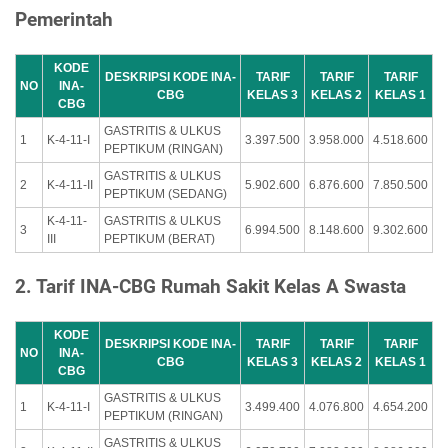
Pemerintah
KODE
DESKRIPSI KODE INA-
TARIF
TARIF
TARIF
NO
INA-
CBG
KELAS 3
KELAS 2
KELAS 1
CBG
GASTRITIS & ULKUS
1
K-4-11-I
3.397.500
3.958.000
4.518.600
PEPTIKUM (RINGAN)
GASTRITIS & ULKUS
2
K-4-11-II
5.902.600
6.876.600
7.850.500
PEPTIKUM (SEDANG)
K-4-11-
GASTRITIS & ULKUS
3
6.994.500
8.148.600
9.302.600
III
PEPTIKUM (BERAT)
2. Tarif INA-CBG Rumah Sakit Kelas A Swasta
KODE
DESKRIPSI KODE INA-
TARIF
TARIF
TARIF
NO
INA-
CBG
KELAS 3
KELAS 2
KELAS 1
CBG
GASTRITIS & ULKUS
1
K-4-11-I
3.499.400
4.076.800
4.654.200
PEPTIKUM (RINGAN)
GASTRITIS & ULKUS