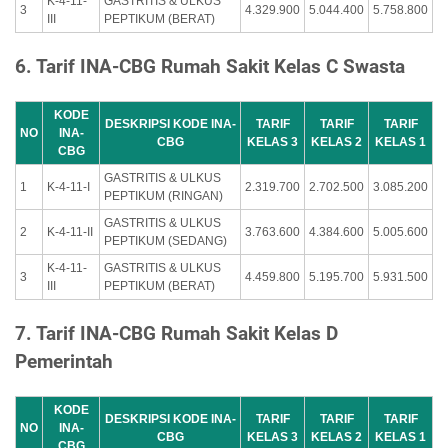
K-4-11-
GASTRITIS & ULKUS
3
4.329.900
5.044.400
5.758.800
III
PEPTIKUM (BERAT)
6. Tarif INA-CBG Rumah Sakit Kelas C Swasta
KODE
DESKRIPSI KODE INA-
TARIF
TARIF
TARIF
NO
INA-
CBG
KELAS 3
KELAS 2
KELAS 1
CBG
GASTRITIS & ULKUS
1
K-4-11-I
2.319.700
2.702.500
3.085.200
PEPTIKUM (RINGAN)
GASTRITIS & ULKUS
2
K-4-11-II
3.763.600
4.384.600
5.005.600
PEPTIKUM (SEDANG)
K-4-11-
GASTRITIS & ULKUS
3
4.459.800
5.195.700
5.931.500
III
PEPTIKUM (BERAT)
7. Tarif INA-CBG Rumah Sakit Kelas D
Pemerintah
KODE
DESKRIPSI KODE INA-
TARIF
TARIF
TARIF
NO
INA-
CBG
KELAS 3
KELAS 2
KELAS 1
CBG