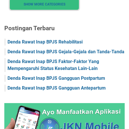
SHOW MORE CATEGORIES
Faskes Kalimantan Utara
Faskes Kepulauan Riau
Faskes Lampung
Faskes Maluku
Faskes Maluku Utara
Postingan Terbaru
Faskes Nusa Tenggara Barat
Faskes Nusa Tenggara Timur
Faskes Papua
Faskes Papua Barat
Denda Rawat Inap BPJS Rehabilitasi
Faskes Papua Barat Daya
Faskes Papua Pegunungan
Denda Rawat Inap BPJS Gejala-Gejala dan Tanda-Tanda
Faskes Papua Selatan
Faskes Papua Tengah
Denda Rawat Inap BPJS Faktor-Faktor Yang
Mempengaruhi Status Kesehatan Lain-Lain
Faskes Riau
Faskes Sulawesi Barat
Denda Rawat Inap BPJS Gangguan Postpartum
Faskes Sulawesi Selatan
Faskes Sulawesi Tengah
Denda Rawat Inap BPJS Gangguan Antepartum
Faskes Sulawesi Tenggara
Faskes Sulawesi Utara
Faskes Sumatera Barat
Faskes Sumatera Selatan
Faskes Sumatera Utara
Faskes Yogyakarta