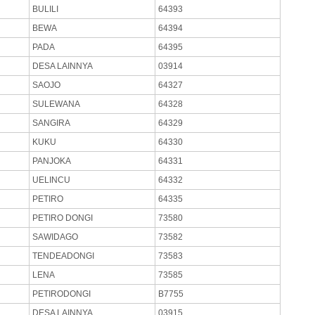
BULILI
64393
BEWA
64394
PADA
64395
DESA LAINNYA
03914
SAOJO
64327
SULEWANA
64328
SANGIRA
64329
KUKU
64330
PANJOKA
64331
UELINCU
64332
PETIRO
64335
PETIRO DONGI
73580
SAWIDAGO
73582
TENDEADONGI
73583
LENA
73585
PETIRODONGI
B7755
DESA LAINNYA
03915