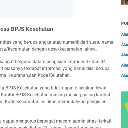
F
F
PO
F
Desa BPJS Kesehatan
F
Ala
titas yang berupa angka atau numerik dari suatu nama
F
Ala
esa/kecamatan dengan desa/kecamatan lainya.
F
Ala
angat berguna dalam pengisian Formulir 37 dan 34
F
Ala
 biasanya terdapat informasi yang harus diisi berupa
F
a Kelurahan,dan Kode Kelurahan.
Ala
F
ta BPJS Kesehatan yang tidak dapat dilakukan lewat
ke Kantor BPJS Kesehatan masing-masing paling lambat
nya Kode Kecamatan ini akan memudahkan pengisian
 dapat mengurus berbagai macam administrasi terkait
anggotaan anak diatas 21 Tahun, Pendaftaran calon