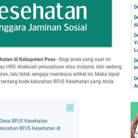
F
D
F
D
F
d
F
D
Y
F
L
F
hatan di Kabupaten Poso
- Bagi anda yang saat ini
D
tau HRD disebuah perusahaan atau instansi, dan sedang
F
P
n, lalu tidak sengaja membaca artikel ini, Maka tepat
F
D
masi tentang kode kelurahan BPJS Kesehatan yang Anda
A
F
F
F
F
 Desa BPJS Kesehatan
lurahan BPJS Kesehatan di
F