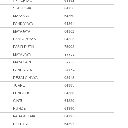
AMPORIWO
64352
SINGKONA
64356
MAYASARI
64360
PANDAJAYA
64361
MAYAJAYA
64362
BANGUNJAYA
64363
PASIR PUTIH
75908
MAYA JAYA
B7752
MAYA SARI
B7753
PANDA JAYA
B7754
DESA LAINNYA
03913
TUARE
64385
LENGKEKE
64388
GINTU
64389
RUNDE
64390
PADANGKAIA
64391
BAKEKAU
64392