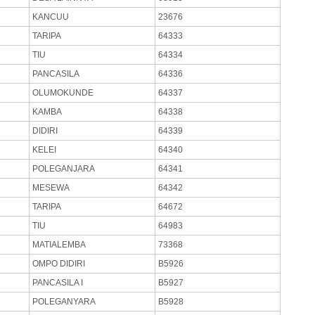
KANCUU
23676
TARIPA
64333
TIU
64334
PANCASILA
64336
OLUMOKUNDE
64337
KAMBA
64338
DIDIRI
64339
KELEI
64340
POLEGANJARA
64341
MESEWA
64342
TARIPA
64672
TIU
64983
MATIALEMBA
73368
OMPO DIDIRI
B5926
PANCASILA I
B5927
POLEGANYARA
B5928