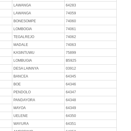
LAWANGA
64283
LAWANGA
74059
BONESOMPE
74060
LOMBOGIA
74061
TEGALREJO
74062
MADALE
74063
KASINTUWU
75899
LOMBUGIA
B5925
DESA LAINNYA
03912
BANCEA
64345
BOE
64346
PENDOLO
64347
PANDAYORA
64348
MAYOA
64349
UELENE
64350
WAYURA
64351