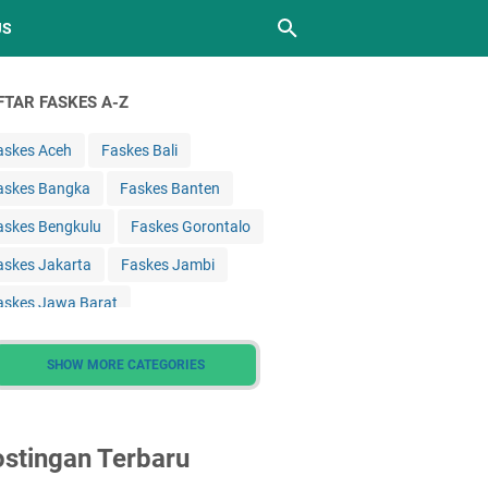
JS
FTAR FASKES A-Z
askes Aceh
Faskes Bali
askes Bangka
Faskes Banten
askes Bengkulu
Faskes Gorontalo
askes Jakarta
Faskes Jambi
askes Jawa Barat
askes Jawa Tengah
SHOW MORE CATEGORIES
askes Jawa Timur
askes Kalimantan Barat
stingan Terbaru
askes Kalimantan Selatan