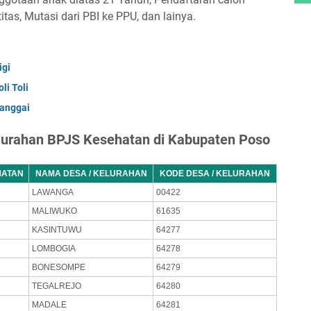
as, Mutasi dari PBI ke PPU, dan lainya.
igi
i Toli
anggai
urahan BPJS Kesehatan di Kabupaten Poso
MATAN
NAMA DESA / KELURAHAN
KODE DESA / KELURAHAN
LAWANGA
00422
MALIWUKO
61635
KASINTUWU
64277
LOMBOGIA
64278
BONESOMPE
64279
TEGALREJO
64280
MADALE
64281