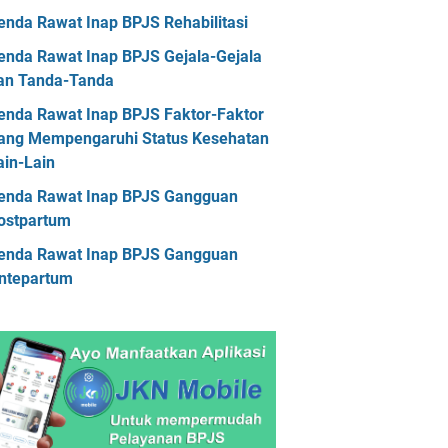
askes Kalimantan Tengah
enda Rawat Inap BPJS Rehabilitasi
askes Kalimantan Timur
enda Rawat Inap BPJS Gejala-Gejala
askes Kalimantan Utara
an Tanda-Tanda
askes Kepulauan Riau
enda Rawat Inap BPJS Faktor-Faktor
ang Mempengaruhi Status Kesehatan
askes Lampung
Faskes Maluku
ain-Lain
askes Maluku Utara
enda Rawat Inap BPJS Gangguan
askes Nusa Tenggara Barat
ostpartum
askes Nusa Tenggara Timur
enda Rawat Inap BPJS Gangguan
ntepartum
askes Papua
Faskes Papua Barat
askes Papua Barat Daya
askes Papua Pegunungan
askes Papua Selatan
askes Papua Tengah
Faskes Riau