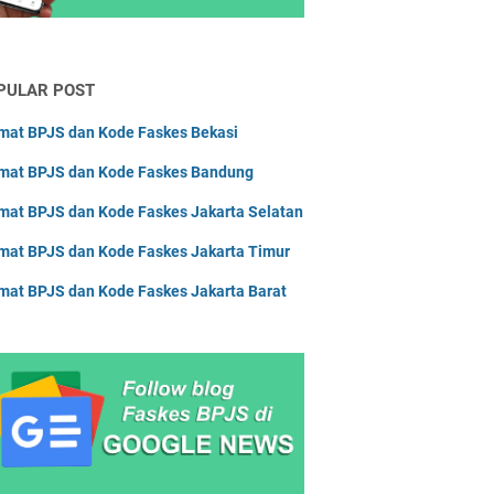
askes Sulawesi Barat
askes Sulawesi Selatan
PULAR POST
askes Sulawesi Tengah
askes Sulawesi Tenggara
mat BPJS dan Kode Faskes Bekasi
askes Sulawesi Utara
mat BPJS dan Kode Faskes Bandung
askes Sumatera Barat
mat BPJS dan Kode Faskes Jakarta Selatan
askes Sumatera Selatan
mat BPJS dan Kode Faskes Jakarta Timur
askes Sumatera Utara
mat BPJS dan Kode Faskes Jakarta Barat
askes Yogyakarta